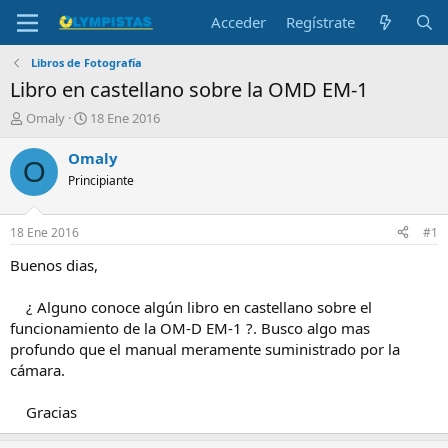
Acceder
Regístrate
Libros de Fotografía
Libro en castellano sobre la OMD EM-1
I
F
Omaly
18 Ene 2016
n
e
i
c
Omaly
O
c
h
Principiante
i
a
a
d
d
e
18 Ene 2016
#1
o
i
r
n
Buenos dias,
d
i
e
c
¿ Alguno conoce algún libro en castellano sobre el
l
i
funcionamiento de la OM-D EM-1 ?. Busco algo mas
t
o
profundo que el manual meramente suministrado por la
e
cámara.
m
a
Gracias