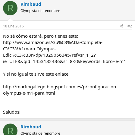
Rimbaud
R
Olympista de renombre
18 Ene 2016
#2
No sé cómo estará, pero tienes este:
http://www.amazon.es/Gu%C3%ADa-Completa-
C%C3%A1mara-Olympus-
Edici%C3%B3n/dp/1329056345/ref=sr_1_2?
ie=UTF8&qid=1453132436&sr=8-2&keywords=libro+e-m1
Y si no igual te sirve este enlace:
http://martingallego.blogspot.com.es/p/configuracion-
olympus-e-m1-para.html
Saludos!
Rimbaud
R
Olympista de renombre