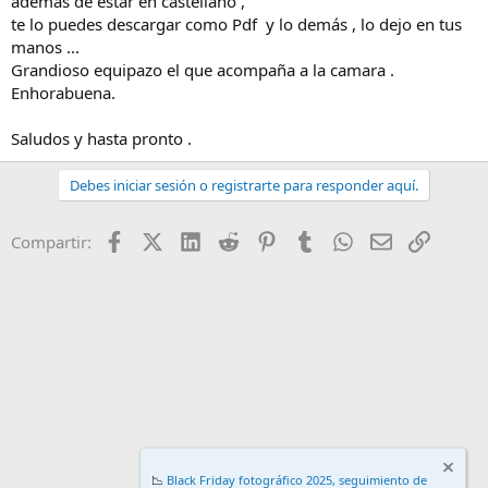
además de estar en castellano ,
te lo puedes descargar como Pdf y lo demás , lo dejo en tus
manos ...
Grandioso equipazo el que acompaña a la camara .
Enhorabuena.
Saludos y hasta pronto .
Debes iniciar sesión o registrarte para responder aquí.
Facebook
X (Twitter)
LinkedIn
Reddit
Pinterest
Tumblr
WhatsApp
Email
Enlace
Compartir:
📉
Black Friday fotográfico 2025, seguimiento de