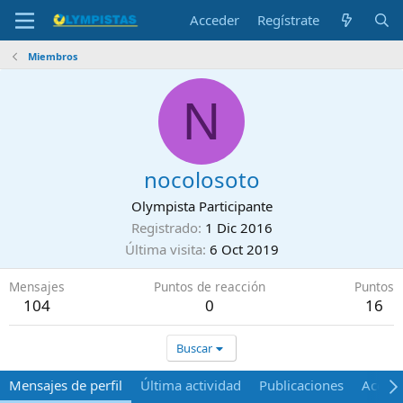
Acceder
Regístrate
Miembros
N
nocolosoto
Olympista Participante
Registrado
1 Dic 2016
Última visita
6 Oct 2019
Mensajes
Puntos de reacción
Puntos
104
0
16
Buscar
Mensajes de perfil
Última actividad
Publicaciones
Acerca