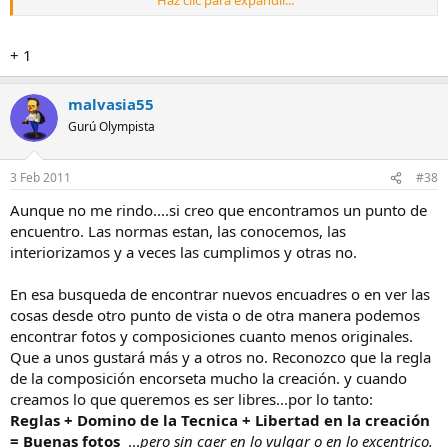
Haz clic para expandir...
discurso en torno al caos, si no que no debemos esclavizarnos por
una de las reglas...una entre tantas.
Experimentemos con el resto y no elevemos a la categoría oro de 18
+ 1
kilates a la regla de los tercios.
Solo cuando la experiencia con todas y cada una de ellas nos den el
bagaje artístico necesario, podremos elegir con conocimiento de
malvasia55
causa cómo queremos plasmar nuestra idea, sentimiento,
Gurú Olympista
sensación...
Esa es, en mi opinión, la idea inicial: ampliar horizontes,descubrir
3 Feb 2011
#38
nuevas herramientas con las que trabajar.
Aunque no me rindo....si creo que encontramos un punto de
encuentro. Las normas estan, las conocemos, las
interiorizamos y a veces las cumplimos y otras no.
En esa busqueda de encontrar nuevos encuadres o en ver las
cosas desde otro punto de vista o de otra manera podemos
encontrar fotos y composiciones cuanto menos originales.
Que a unos gustará más y a otros no. Reconozco que la regla
de la composición encorseta mucho la creación. y cuando
creamos lo que queremos es ser libres...por lo tanto:
Reglas + Domino de la Tecnica + Libertad en la creación
= Buenas fotos
...
pero sin caer en lo vulgar o en lo excentrico.