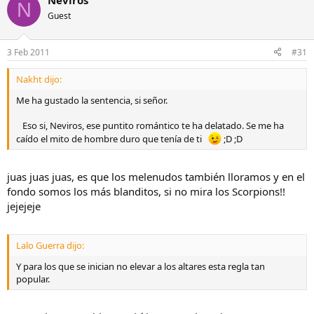
Neviros
N
Guest
3 Feb 2011
#31
Nakht dijo:
Me ha gustado la sentencia, si señor.
Eso si, Neviros, ese puntito romántico te ha delatado. Se me ha
caído el mito de hombre duro que tenía de ti
;D ;D
juas juas juas, es que los melenudos también lloramos y en el
fondo somos los más blanditos, si no mira los Scorpions!!
jejejeje
Lalo Guerra dijo:
Y para los que se inician no elevar a los altares esta regla tan
popular.