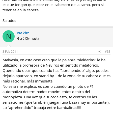
caído el mito de hombre duro que tenía de ti
;D ;D
es que tengan que estar en el cabezero de la cama, pero si
tenerlas en la cabeza.
Saludos
Nakht
N
Gurú Olympista
3 Feb 2011
#33
Malvasia, en este caso creo que la palabra "olvidarlas" la ha
utilizado la profesora de Neviros en sentido metafórico.
Queriendo decir que cuando has "aprehendido" algo, puedes
dejarlo aparcado, en stand by....de la zona de tu cabeza que es
más racional, más inmediata.
No se si me explico, es como cuando un piloto de F1
automatiza determinados movimientos dentro del
monoplaza. Una vez que sucede esto, te centras en las
sensaciones (que también juegan una baza muy importante ).
Lo "aprehendido" trabaja entre bambalinas!!!!