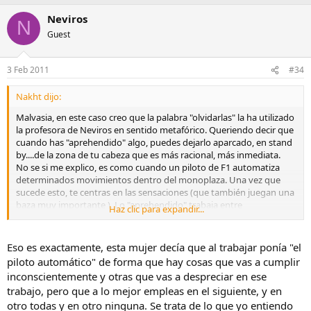
Neviros
N
Guest
3 Feb 2011
#34
Nakht dijo:
Malvasia, en este caso creo que la palabra "olvidarlas" la ha utilizado
la profesora de Neviros en sentido metafórico. Queriendo decir que
cuando has "aprehendido" algo, puedes dejarlo aparcado, en stand
by....de la zona de tu cabeza que es más racional, más inmediata.
No se si me explico, es como cuando un piloto de F1 automatiza
determinados movimientos dentro del monoplaza. Una vez que
sucede esto, te centras en las sensaciones (que también juegan una
baza muy importante ). Lo "aprehendido" trabaja entre
Haz clic para expandir...
bambalinas!!!!
Eso es exactamente, esta mujer decía que al trabajar ponía "el
piloto automático" de forma que hay cosas que vas a cumplir
inconscientemente y otras que vas a despreciar en ese
trabajo, pero que a lo mejor empleas en el siguiente, y en
otro todas y en otro ninguna. Se trata de lo que yo entiendo