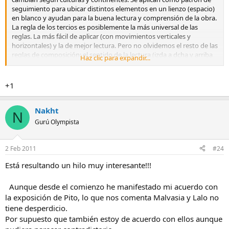
seguimiento para ubicar distintos elementos en un lienzo (espacio)
en blanco y ayudan para la buena lectura y comprensión de la obra.
La regla de los tercios es posiblemente la más universal de las
reglas. La más fácil de aplicar (con movimientos verticales y
horizontales) y la de mejor lectura. Pero no olvidemos el resto de las
reglas de composición: el sentido de la lectura (izda a dcha y arriba
Haz clic para expandir...
hacia abajo en occidente), la parte inferior derecha como la que
tiene mayor peso, las diagonales armónicas e inarmónicas, las
líneas de fuerza, las envolturas geométricas de los elementos de la
+1
composición, las horizontales y verticales, el uso de los colores con
sus distintas fuerzas compositivas, la dirección de las formas, etc.
Para poderse saltar todas estas reglas al mismo tiempo tienes que
Nakht
N
ser un monstruo, un maestro por inventar. Yo todavía no lo
Gurú Olympista
conozco. Está bien saltarte la regla de los tercios pero Pito, caerás
aunque no te des cuenta, en otra-s regla-s compositivas. Es
imposible escapar a ellas por costumbre, tradición, cultura. La única
2 Feb 2011
#24
forma de saltarte las reglas es dejar el cuadro en blanco y aún así.....
Está resultando un hilo muy interesante!!!
Perdonad el ladrillo. Pero siempre me ha gustado investigar en
asunto de la composición.
Aunque desde el comienzo he manifestado mi acuerdo con
la exposición de Pito, lo que nos comenta Malvasia y Lalo no
tiene desperdicio.
Por supuesto que también estoy de acuerdo con ellos aunque