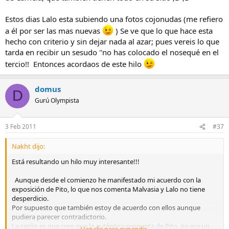
Estos dias Lalo esta subiendo una fotos cojonudas (me refiero
a él por ser las mas nuevas
) Se ve que lo que hace esta
hecho con criterio y sin dejar nada al azar; pues vereis lo que
tarda en recibir un sesudo ''no has colocado el nosequé en el
tercio!! Entonces acordaos de este hilo
domus
D
Gurú Olympista
3 Feb 2011
#37
Nakht dijo:
Está resultando un hilo muy interesante!!!
Aunque desde el comienzo he manifestado mi acuerdo con la
exposición de Pito, lo que nos comenta Malvasia y Lalo no tiene
desperdicio.
Por supuesto que también estoy de acuerdo con ellos aunque
pudiera parecer contradictorio.
La razón es que creo que la auténtica pregunta de Pito, no era un