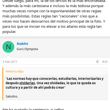
Desde luego, para mí, la de los tercios es la más encorsetada.
Y además la más cartesiana e incluso la más tediosa porque
muchas veces rompe con la espontaneidad de otras reglas
más posibilistas. Estas reglas tan "racionales" creo que a
veces nos hacen desviarnos del motivo principal de la foto. Y
para los que se inician no elevar a los altares esta regla tan
popular.
Nakht
N
Gurú Olympista
3 Feb 2011
#29
Neviros dijo:
"
Las normas hay que conocerlas, estudiarlas, interiorizarlas y
después
olvidarlas
. Una vez olvidadas, lo que te queda es
cultura y a partír de ahí podrás crear
"
Saludos.
Me ha gustado la sentencia, si señor.