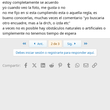
estoy completamente se acuerdo
yo cuando veo la foto, me gusta o no
no me fijo en si esta cumpliendo esta o aquella regla, es
bueno conocerlas, muchas veces el comentario "yo buscaria
otro encuadre, mas a la drch, o izda etc"
a veces no es posible hay obstáculos naturales o artificiales o
simplemente no tenemos tiempo de espera
Primero
Último
Ant.
2 de 3
Sig.
Debes iniciar sesión o registrarte para responder aquí.
Facebook
X (Twitter)
LinkedIn
Reddit
Pinterest
Tumblr
WhatsApp
Email
Enlace
Compartir: