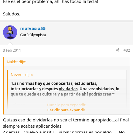
Ese es el peor problema, ahí has tocao la tecla!
Saludos.
malvasia55
Gurú Olympista
3 Feb 2011
#32
Nakht dijo:
Neviros dijo:
"
Las normas hay que conocerlas, estudiarlas,
interiorizarlas y después
olvidarlas
. Una vez olvidadas, lo
que te queda es cultura y a partír de ahí podrás crear
"
Saludos.
Haz clic para expandir...
Haz clic para expandir...
Quizas eso de olvidarlas no sea el termino apropiado...al final
Me ha gustado la sentencia, si señor.
siempre acabas aplicandolas
Eso si, Neviros, ese puntito romántico te ha delatado. Se me ha
Ademas ...vuelvo a insitir....Si hay normas es por algo. ....No