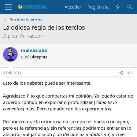
Acceder
Regístrate
Nuestros tutoriales
La odiosa regla de los tercios
I
F
pitos
1 Feb 2011
n
e
i
c
malvasia55
c
h
Gurú Olympista
i
a
a
d
d
e
2 Feb 2011
#21
o
i
r
n
Esto de los debates puede ser interesante.
d
i
e
c
Agradezco Pito que compartas mi opinión. Yo puedo estar de
l
i
acuerdo contigo en explorar o profundizar (
como tu lo
t
o
e
comentas
) más. Pero cuidado con los experimentos.
m
a
Reconozco que la ortodoxia no siempre es buena consejera,
pero es la referencia y sin referencias podriamos entrar en lo
absurdo, vulgar o snob
(...lo del aire de mandarina
) y creer