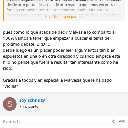
desde otro punto de vista o de otra manera podemos encontrar
fotos y composiciones cuanto menos originales. Que a unos
gustará más y a otros no. Reconozco que la regla de la composición
Haz clic para expandir...
encorseta mucho la creación. y cuando creamos lo que queremos
es ser libres...por lo tanto:
Reglas + Domino de la Tecnica + Libertad en la creación =
pues como lo que acaba de decir Malvasia lo comparto al
Buenas fotos
...
pero sin caer en lo vulgar o en lo excentrico.
100% vamos a tener que empezar a buscar el tema del
proximo debate ;D ;D ;D
Con esto doy por cerrado mi argumentario. Me ha encantado
desde luego es un placer poder leer argumentos tan bien
poder debatir....y por cierto vistas las fotos de aquellos que
espuestos en una o en otra direccion y cuando empecé este
defienden esa tendencia, solo decir que hay algunas me encantan
(otras no tanto)..pero todas originales, distintas y bien hechas....y
hilo no pense que fuera a resultar tan interesante como ha
eso reconozco que es otra forma de mirar por la cámara.
sido.
Saludos
Gracias a todos y en especial a Malvasia que le ha dado
''vidilla''
soy schnuzy
S
Principiante
9 Ene 2016
#40