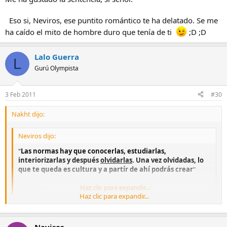
Eso si, Neviros, ese puntito romántico te ha delatado. Se me
ha caído el mito de hombre duro que tenía de ti
;D ;D
Lalo Guerra
L
Gurú Olympista
3 Feb 2011
#30
Nakht dijo:
Neviros dijo:
"
Las normas hay que conocerlas, estudiarlas,
interiorizarlas y después
olvidarlas
. Una vez olvidadas, lo
que te queda es cultura y a partír de ahí podrás crear
"
Saludos.
Haz clic para expandir...
Haz clic para expandir...
+1. Sí señor