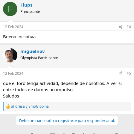
Flups
F
Principiante
12 Feb 2024
#4
Buena iniciativa
miguelnov
Olympista Participante
12 Feb 2024
#5
que el foro tenga actividad, depende de nosotros. A ver si
entre todos de damos un impulso.
Saludos
afloresa
y
EmoGlobina
R
e
a
Debes iniciar sesión o registrarte para responder aquí.
c
c
i