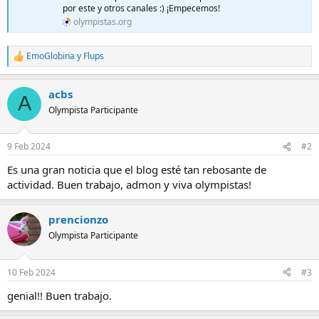
por este y otros canales :) ¡Empecemos!
olympistas.org
EmoGlobina
y
Flups
R
e
a
acbs
c
A
c
Olympista Participante
i
o
n
9 Feb 2024
#2
e
s
Es una gran noticia que el blog esté tan rebosante de
:
actividad. Buen trabajo, admon y viva olympistas!
prencionzo
Olympista Participante
10 Feb 2024
#3
genial!! Buen trabajo.