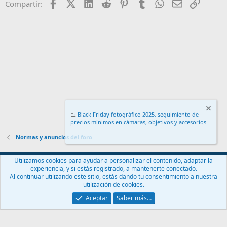
Facebook
X (Twitter)
LinkedIn
Reddit
Pinterest
Tumblr
WhatsApp
Email
Enlace
Compartir:
o
n
e
s
:
📉
Black Friday fotográfico 2025, seguimiento de
precios mínimos en cámaras, objetivos y accesorios
.
Normas y anuncios del foro
Español (ES)
Utilizamos cookies para ayudar a personalizar el contenido, adaptar la
experiencia, y si estás registrado, a mantenerte conectado.
Contáctanos
Términos y reglas
Política de privacidad
Ayuda
Al continuar utilizando este sitio, estás dando tu consentimiento a nuestra
Inicio
R
utilización de cookies.
S
S
Aceptar
Saber más…
®
Community platform by XenForo
© 2010-2024 XenForo Ltd.