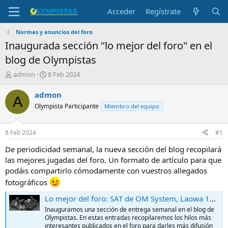
Acceder
Regístrate
Normas y anuncios del foro
Inaugurada sección "lo mejor del foro" en el
blog de Olympistas
I
F
admon
8 Feb 2024
n
e
i
c
admon
A
c
h
Olympista Participante
Miembro del equipo
i
a
a
d
d
e
8 Feb 2024
#1
o
i
r
n
De periodicidad semanal, la nueva sección del blog recopilará
d
i
las mejores jugadas del foro. Un formato de artículo para que
e
c
podáis compartirlo cómodamente con vuestros allegados
l
i
fotográficos
t
o
e
Lo mejor del foro: SAT de OM System, Laowa 10 F2, elección de segunda cámara…
m
Inauguramos una sección de entrega semanal en el blog de
a
Olympistas. En estas entradas recopilaremos los hilos más
interesantes publicados en el foro para darles más difusión