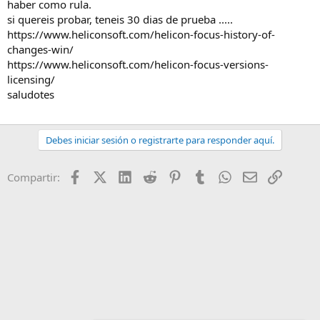
haber como rula.
si quereis probar, teneis 30 dias de prueba .....
https://www.heliconsoft.com/helicon-focus-history-of-
changes-win/
https://www.heliconsoft.com/helicon-focus-versions-
licensing/
saludotes
Debes iniciar sesión o registrarte para responder aquí.
Facebook
X (Twitter)
LinkedIn
Reddit
Pinterest
Tumblr
WhatsApp
Email
Enlace
Compartir: