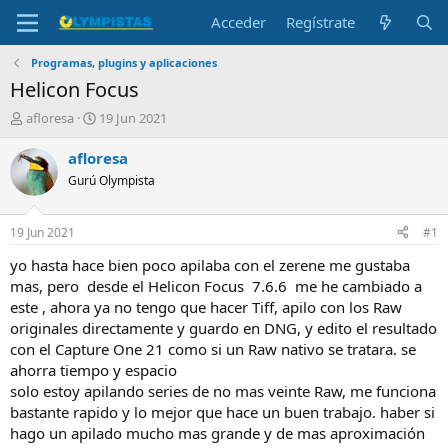
Acceder
Regístrate
Programas, plugins y aplicaciones
Helicon Focus
I
F
afloresa
19 Jun 2021
n
e
i
c
afloresa
c
h
Gurú Olympista
i
a
a
d
d
e
19 Jun 2021
#1
o
i
r
n
yo hasta hace bien poco apilaba con el zerene me gustaba
d
i
mas, pero desde el Helicon Focus 7.6.6 me he cambiado a
e
c
este , ahora ya no tengo que hacer Tiff, apilo con los Raw
l
i
originales directamente y guardo en DNG, y edito el resultado
t
o
con el Capture One 21 como si un Raw nativo se tratara. se
e
ahorra tiempo y espacio
m
a
solo estoy apilando series de no mas veinte Raw, me funciona
bastante rapido y lo mejor que hace un buen trabajo. haber si
hago un apilado mucho mas grande y de mas aproximación