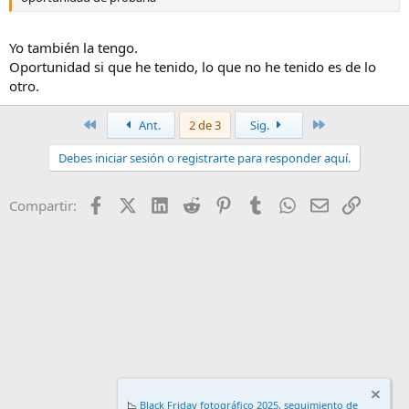
Yo también la tengo.
Oportunidad si que he tenido, lo que no he tenido es de lo
otro.
Primero
Último
Ant.
2 de 3
Sig.
Debes iniciar sesión o registrarte para responder aquí.
Facebook
X (Twitter)
LinkedIn
Reddit
Pinterest
Tumblr
WhatsApp
Email
Enlace
Compartir:
📉
Black Friday fotográfico 2025, seguimiento de