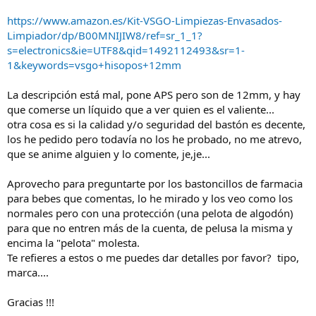
Hombre. hasta ahí llego. En realidad son 17.3x13, lo que no se
posible que se puedan usar las de APS-C que son de 15mm
es el ancho de esas escobillas que hemos visto en el vídeo. :
https://www.amazon.es/Kit-VSGO-Limpiezas-Envasados-
Es evidente que con el tamaño de las escobillas de
Limpiador/dp/B00MNIJIW8/ref=sr_1_1?
la medida del sensor 4/3 es de 13x17mm por lo cual se
limpieza hay que partir de cierta medida. De cual, no lo
necesitaría una escobilla de 13mm
se.
s=electronics&ie=UTF8&qid=1492112493&sr=1-
1&keywords=vsgo+hisopos+12mm
La descripción está mal, pone APS pero son de 12mm, y hay
que comerse un líquido que a ver quien es el valiente...
otra cosa es si la calidad y/o seguridad del bastón es decente,
los he pedido pero todavía no los he probado, no me atrevo,
que se anime alguien y lo comente, je,je...
Aprovecho para preguntarte por los bastoncillos de farmacia
para bebes que comentas, lo he mirado y los veo como los
normales pero con una protección (una pelota de algodón)
para que no entren más de la cuenta, de pelusa la misma y
encima la "pelota" molesta.
Te refieres a estos o me puedes dar detalles por favor? tipo,
marca....
Gracias !!!