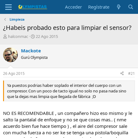
Acceder
Regístrate
Limpieza
¿Habeis probado esto para limpiar el sensor?
I
F
halconmac
22 Ago 2015
n
e
i
c
Mackote
c
h
Gurú Olympista
i
a
a
d
d
e
26 Ago 2015
#21
o
i
r
n
Ya puestos podrias haber soplado el interior del cuerpo con un
d
i
compresor. Con un poco de tacto igual no solo no pasa nada sino
e
c
que la dejas mas limpia que llegada de fábrica ;D
l
i
t
o
e
NO ES RECOMENDABLE , un compañero hizo eso mismo y le
m
salto la pantalal de enfoque y no se que cosas mas.. ( nme
a
acuerdo bien fue hace tiempo ) , el aire del compresor sale
con mucha fuerza a no ser ke se tenga una pistola/boquilla