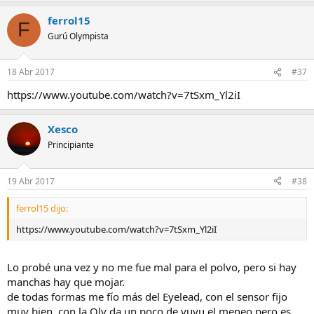
ferrol15
F
Gurú Olympista
18 Abr 2017
#37
https://www.youtube.com/watch?v=7tSxm_Yl2iI
Xesco
Principiante
19 Abr 2017
#38
ferrol15 dijo:
https://www.youtube.com/watch?v=7tSxm_Yl2iI
Lo probé una vez y no me fue mal para el polvo, pero si hay
manchas hay que mojar.
de todas formas me fío más del Eyelead, con el sensor fijo
muy bien, con la Oly da un poco de yuyu el meneo pero es