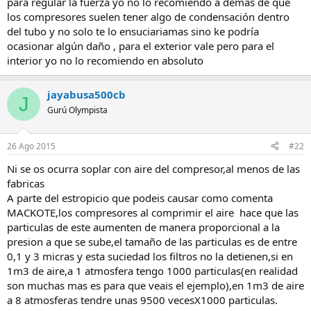
para regular la fuerza yo no lo recomiendo a demas de que
los compresores suelen tener algo de condensación dentro
del tubo y no solo te lo ensuciariamas sino ke podría
ocasionar algún daño , para el exterior vale pero para el
interior yo no lo recomiendo en absoluto
jayabusa500cb
J
Gurú Olympista
26 Ago 2015
#22
Ni se os ocurra soplar con aire del compresor,al menos de las
fabricas
A parte del estropicio que podeis causar como comenta
MACKOTE,los compresores al comprimir el aire hace que las
particulas de este aumenten de manera proporcional a la
presion a que se sube,el tamaño de las particulas es de entre
0,1 y 3 micras y esta suciedad los filtros no la detienen,si en
1m3 de aire,a 1 atmosfera tengo 1000 particulas(en realidad
son muchas mas es para que veais el ejemplo),en 1m3 de aire
a 8 atmosferas tendre unas 9500 vecesX1000 particulas.