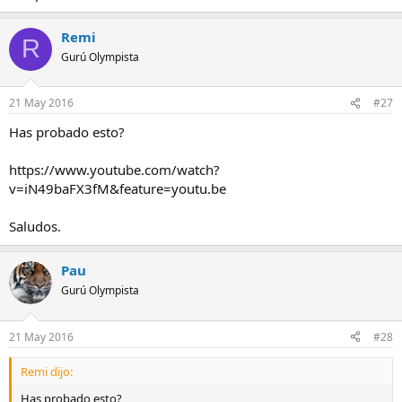
Remi
R
Gurú Olympista
21 May 2016
#27
Has probado esto?
https://www.youtube.com/watch?
v=iN49baFX3fM&feature=youtu.be
Saludos.
Pau
Gurú Olympista
21 May 2016
#28
Remi dijo:
Has probado esto?