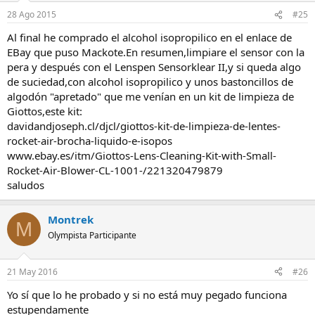
28 Ago 2015
#25
Al final he comprado el alcohol isopropilico en el enlace de
EBay que puso Mackote.En resumen,limpiare el sensor con la
pera y después con el Lenspen Sensorklear II,y si queda algo
de suciedad,con alcohol isopropilico y unos bastoncillos de
algodón "apretado" que me venían en un kit de limpieza de
Giottos,este kit:
davidandjoseph.cl/djcl/giottos-kit-de-limpieza-de-lentes-
rocket-air-brocha-liquido-e-isopos
www.ebay.es/itm/Giottos-Lens-Cleaning-Kit-with-Small-
Rocket-Air-Blower-CL-1001-/221320479879
saludos
Montrek
M
Olympista Participante
21 May 2016
#26
Yo sí que lo he probado y si no está muy pegado funciona
estupendamente