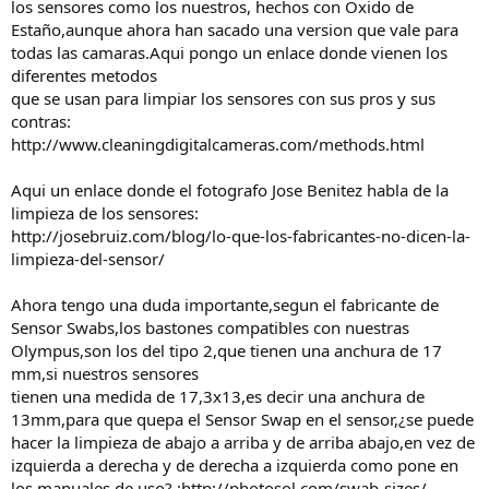
los sensores como los nuestros, hechos con Oxido de
Estaño,aunque ahora han sacado una version que vale para
todas las camaras.Aqui pongo un enlace donde vienen los
diferentes metodos
que se usan para limpiar los sensores con sus pros y sus
contras:
http://www.cleaningdigitalcameras.com/methods.html
Aqui un enlace donde el fotografo Jose Benitez habla de la
limpieza de los sensores:
http://josebruiz.com/blog/lo-que-los-fabricantes-no-dicen-la-
limpieza-del-sensor/
Ahora tengo una duda importante,segun el fabricante de
Sensor Swabs,los bastones compatibles con nuestras
Olympus,son los del tipo 2,que tienen una anchura de 17
mm,si nuestros sensores
tienen una medida de 17,3x13,es decir una anchura de
13mm,para que quepa el Sensor Swap en el sensor,¿se puede
hacer la limpieza de abajo a arriba y de arriba abajo,en vez de
izquierda a derecha y de derecha a izquierda como pone en
los manuales de uso? :http://photosol.com/swab-sizes/.