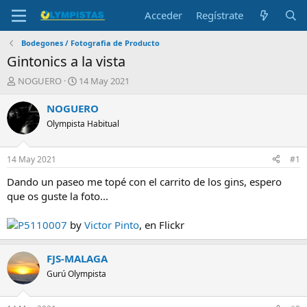
Acceder
Regístrate
Bodegones / Fotografia de Producto
Gintonics a la vista
I
F
NOGUERO
14 May 2021
n
e
i
c
NOGUERO
c
h
Olympista Habitual
i
a
a
d
d
e
14 May 2021
#1
o
i
r
n
Dando un paseo me topé con el carrito de los gins, espero
d
i
que os guste la foto...
e
c
l
i
P5110007
by
Victor Pinto
, en Flickr
t
o
e
m
FJS-MALAGA
a
Gurú Olympista