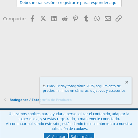
Debes iniciar sesión o registrarte para responder aquí.
Facebook
X (Twitter)
LinkedIn
Reddit
Pinterest
Tumblr
WhatsApp
Email
Enlace
Compartir:
📉
Black Friday fotográfico 2025, seguimiento de
precios mínimos en cámaras, objetivos y accesorios
.
Bodegones / Fotografia de Producto
Español (ES)
Utilizamos cookies para ayudar a personalizar el contenido, adaptar la
experiencia, y si estás registrado, a mantenerte conectado.
Contáctanos
Términos y reglas
Política de privacidad
Ayuda
Al continuar utilizando este sitio, estás dando tu consentimiento a nuestra
Inicio
R
utilización de cookies.
S
S
Aceptar
Saber más…
®