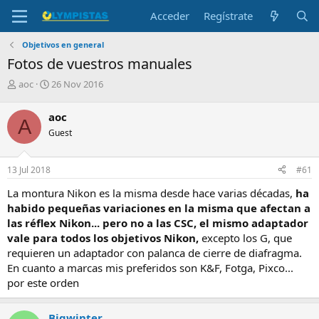
Acceder
Regístrate
Objetivos en general
Fotos de vuestros manuales
I
F
aoc
26 Nov 2016
n
e
i
c
aoc
A
c
h
Guest
i
a
a
d
d
e
13 Jul 2018
#61
o
i
r
n
La montura Nikon es la misma desde hace varias décadas,
ha
d
i
habido pequeñas variaciones en la misma que afectan a
e
c
las réflex Nikon... pero no a las CSC, el mismo adaptador
l
i
vale para todos los objetivos Nikon,
excepto los G, que
t
o
e
requieren un adaptador con palanca de cierre de diafragma.
m
En cuanto a marcas mis preferidos son K&F, Fotga, Pixco...
a
por este orden
Bigwinter