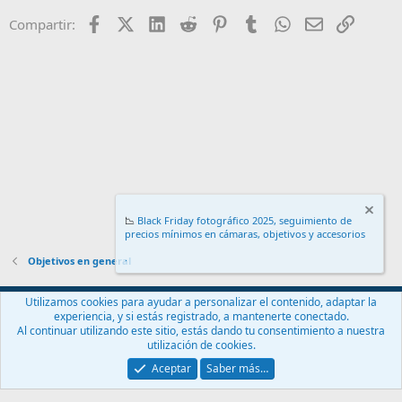
Facebook
X (Twitter)
LinkedIn
Reddit
Pinterest
Tumblr
WhatsApp
Email
Enlace
Compartir:
📉
Black Friday fotográfico 2025, seguimiento de
precios mínimos en cámaras, objetivos y accesorios
.
Objetivos en general
Español (ES)
Utilizamos cookies para ayudar a personalizar el contenido, adaptar la
experiencia, y si estás registrado, a mantenerte conectado.
Contáctanos
Términos y reglas
Política de privacidad
Ayuda
Al continuar utilizando este sitio, estás dando tu consentimiento a nuestra
Inicio
R
utilización de cookies.
S
S
Aceptar
Saber más…
®
Community platform by XenForo
© 2010-2024 XenForo Ltd.