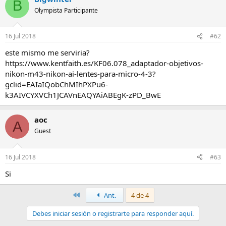
B
Olympista Participante
16 Jul 2018
#62
este mismo me serviria?
https://www.kentfaith.es/KF06.078_adaptador-objetivos-
nikon-m43-nikon-ai-lentes-para-micro-4-3?
gclid=EAIaIQobChMIhPXPu6-
k3AIVCYXVCh1JCAVnEAQYAiABEgK-zPD_BwE
aoc
A
Guest
16 Jul 2018
#63
Si
Primero
Ant.
4 de 4
Debes iniciar sesión o registrarte para responder aquí.