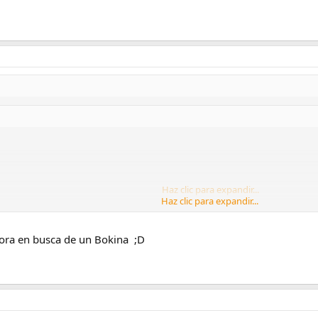
Haz clic para expandir...
Haz clic para expandir...
que uso los objetivos de ampliadora se quedaba en el cajón y hay que finan
ora en busca de un Bokina ;D