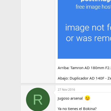
e
m
a
Arriba: Tamron AD 180mm F2.5
Abajo: Duplicador AD 140F - Z
27 Nov 2016
R
Jugoso arsenal
Ya no tienes el Bokina?