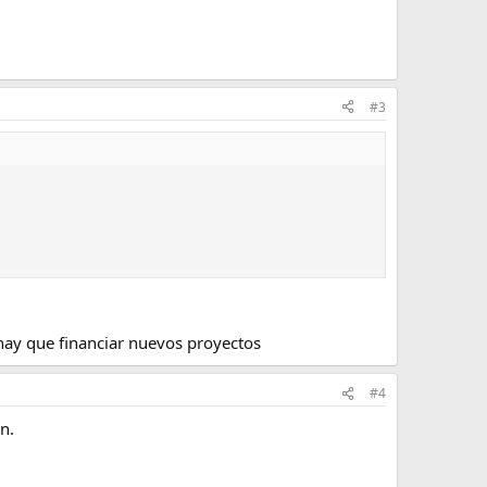
#3
 hay que financiar nuevos proyectos
#4
n.