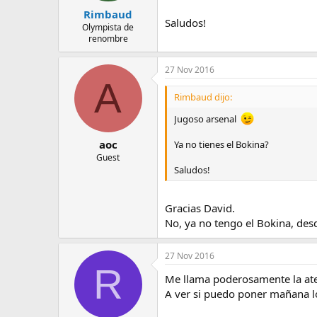
Rimbaud
Saludos!
Olympista de
renombre
27 Nov 2016
A
Rimbaud dijo:
Jugoso arsenal
aoc
Ya no tienes el Bokina?
Guest
Saludos!
Gracias David.
No, ya no tengo el Bokina, des
27 Nov 2016
R
Me llama poderosamente la ate
A ver si puedo poner mañana l