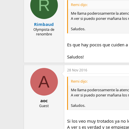
R
Remi dijo:
Me llama poderosamente la atenci
A ver si puedo poner mañana los 
Rimbaud
Saludos.
Olympista de
renombre
Es que hay pocos que cuiden a
Saludos!
28 Nov 2016
A
Remi dijo:
Me llama poderosamente la atenci
A ver si puedo poner mañana los 
aoc
Saludos.
Guest
Si los veo muy trotados ya no 
A ver s es verdad y se empieza