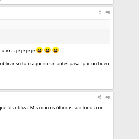
#8
no ... je je je je
blicar su foto aquí no sin antes pasar por un buen
#9
que los utiliza. Mis macros últimos son todos con