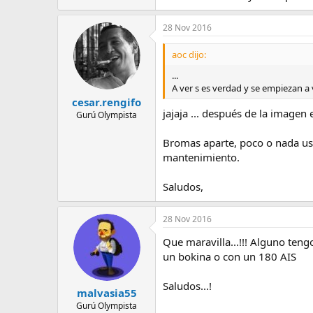
28 Nov 2016
aoc dijo:
...
A ver s es verdad y se empiezan a
cesar.rengifo
jajaja ... después de la imagen 
Gurú Olympista
Bromas aparte, poco o nada uso
mantenimiento.
Saludos,
28 Nov 2016
Que maravilla...!!! Alguno teng
un bokina o con un 180 AIS
Saludos...!
malvasia55
Gurú Olympista