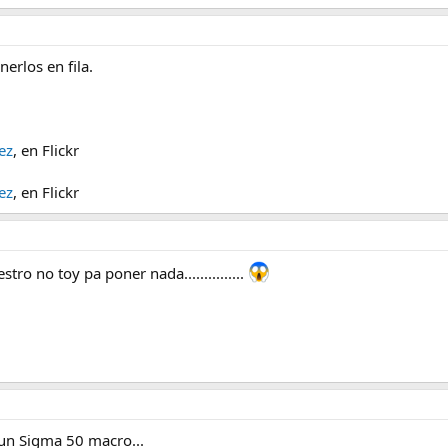
erlos en fila.
ez
, en Flickr
ez
, en Flickr
estro no toy pa poner nada...............
a un Sigma 50 macro...