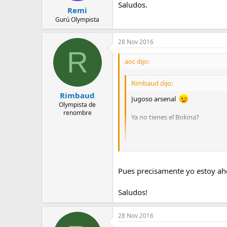
Saludos.
Remi
Gurú Olympista
28 Nov 2016
R
aoc dijo:
Rimbaud dijo:
Rimbaud
Jugoso arsenal
Olympista de
renombre
Ya no tienes el Bokina?
Saludos!
Gracias David.
No, ya no tengo el Bokina, desde 
Pues precisamente yo estoy ah
Saludos!
28 Nov 2016