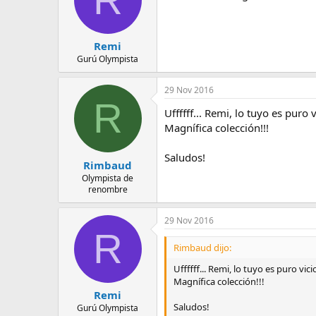
Remi
Gurú Olympista
29 Nov 2016
R
Uffffff... Remi, lo tuyo es puro
Magnífica colección!!!
Saludos!
Rimbaud
Olympista de
renombre
29 Nov 2016
R
Rimbaud dijo:
Uffffff... Remi, lo tuyo es puro vic
Magnífica colección!!!
Remi
Saludos!
Gurú Olympista