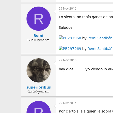
29 Nov 2016
R
Lo siento, no tenía ganas de pon
Saludos.
Remi
PB297968
by
Remi Santibáñ
Gurú Olympista
PB297969
by
Remi Santibáñ
29 Nov 2016
hay dios............yo viendo lo vu
superioribus
Gurú Olympista
29 Nov 2016
R
Por cierto si a alguien le sobr