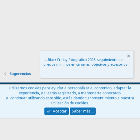
📉
Black Friday fotográfico 2025, seguimiento de
precios mínimos en cámaras, objetivos y accesorios
.
Sugerencias
Español (ES)
Utilizamos cookies para ayudar a personalizar el contenido, adaptar la
experiencia, y si estás registrado, a mantenerte conectado.
Contáctanos
Términos y reglas
Política de privacidad
Ayuda
Al continuar utilizando este sitio, estás dando tu consentimiento a nuestra
Inicio
R
utilización de cookies.
S
S
Aceptar
Saber más…
®
Community platform by XenForo
© 2010-2024 XenForo Ltd.