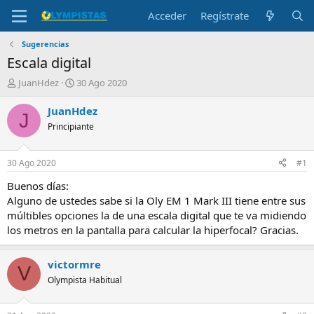
Acceder
Regístrate
Sugerencias
Escala digital
I
F
JuanHdez
30 Ago 2020
n
e
i
c
JuanHdez
J
c
h
Principiante
i
a
a
d
d
e
30 Ago 2020
#1
o
i
r
n
Buenos días:
d
i
Alguno de ustedes sabe si la Oly EM 1 Mark III tiene entre sus
e
c
múltibles opciones la de una escala digital que te va midiendo
l
i
los metros en la pantalla para calcular la hiperfocal? Gracias.
t
o
e
m
victormre
V
a
Olympista Habitual