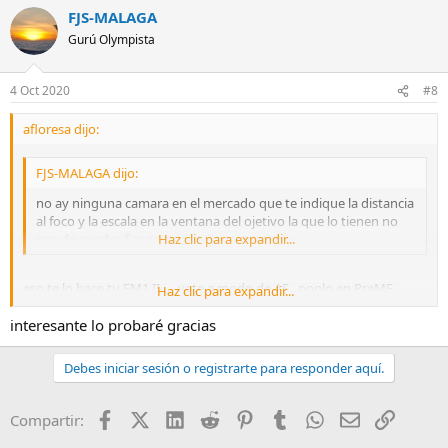
FJS-MALAGA
Gurú Olympista
4 Oct 2020
#8
afloresa dijo:
FJS-MALAGA dijo:
no ay ninguna camara en el mercado que te indique la distancia
al foco y la escala en la ventana del ojetivo la que lo tienen no
son de mucho fiar son aproximaciones
Haz clic para expandir...
eso te lo hace tu EM1 II .... vete a modo de AF , ponlo en PreMF,
Haz clic para expandir...
pulsa Info, enfoca.... e voilá te da los metros a los que esta el foco
interesante lo probaré gracias
Debes iniciar sesión o registrarte para responder aquí.
Facebook
X (Twitter)
LinkedIn
Reddit
Pinterest
Tumblr
WhatsApp
Email
Enlace
Compartir: