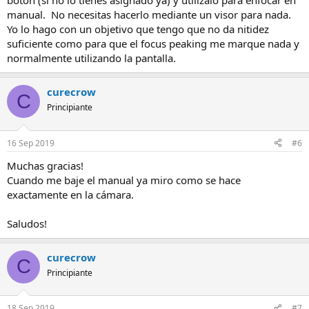
botón (si no lo tienes asignado ya) y utilízalo para enfocar en
manual. No necesitas hacerlo mediante un visor para nada.
Yo lo hago con un objetivo que tengo que no da nitidez
suficiente como para que el focus peaking me marque nada y
normalmente utilizando la pantalla.
curecrow
C
Principiante
16 Sep 2019
#6
Muchas gracias!
Cuando me baje el manual ya miro como se hace
exactamente en la cámara.
Saludos!
curecrow
C
Principiante
18 Sep 2019
#7