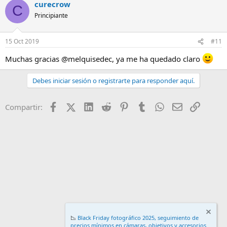
curecrow
C
Principiante
15 Oct 2019
#11
Muchas gracias @melquisedec, ya me ha quedado claro
Debes iniciar sesión o registrarte para responder aquí.
Facebook
X (Twitter)
LinkedIn
Reddit
Pinterest
Tumblr
WhatsApp
Email
Enlace
Compartir:
📉
Black Friday fotográfico 2025, seguimiento de
precios mínimos en cámaras, objetivos y accesorios