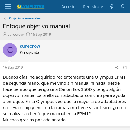
Acceder
Regístrate
Objetivos manuales
Enfoque objetivo manual
I
F
curecrow
16 Sep 2019
n
e
i
c
curecrow
C
c
h
Principiante
i
a
a
d
d
e
16 Sep 2019
#1
o
i
r
n
Buenos días, he adquirido recientemente una Olympus EPM1
d
i
de segunda mano, que me vino sin manual ni nada, desde
e
c
hace tiempo que tengo una Canon Eos 350D y tengo algún
l
i
objetivo manual para ella con adaptador con chip para ayuda
t
o
a enfoque. En la Olympus veo que la mayoría de adaptadores
e
no llevan chip y encima la cámara no tiene visor físico, ¿como
m
a
se realizaría el enfoque manual en la EPM1?
Muchas gracias por adelantado.