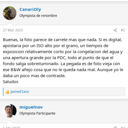
e
a
CanariOly
c
c
Olympista de renombre
i
o
n
27 Mar 2025
#2
e
s
Buenas, la foto parece de carrete mas que nada. Si es digital,
:
apostaria por un ISO alto por el grano, un tiempos de
exposicion relativamente corto por la congelacion del agua y
una apertura grande por la PDC, todo al punto de que el
fondo salga sobreiluminado. La pegada es de foto vieja con
ese B&W añejo cosa que no le queda nada mal. Aunque yo le
daba un poco mas de contraste.
Saludos
JaimeESanz
R
e
a
miguelnov
c
c
Olympista Participante
i
o
n