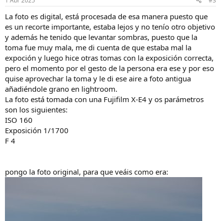
1 Abr 2025
#3
e
s
La foto es digital, está procesada de esa manera puesto que
:
es un recorte importante, estaba lejos y no tenío otro objetivo
y además he tenido que levantar sombras, puesto que la
toma fue muy mala, me di cuenta de que estaba mal la
expoción y luego hice otras tomas con la exposición correcta,
pero el momento por el gesto de la persona era ese y por eso
quise aprovechar la toma y le di ese aire a foto antigua
añadiéndole grano en lightroom.
La foto está tomada con una Fujifilm X-E4 y os parámetros
son los siguientes:
ISO 160
Exposición 1/1700
F 4
pongo la foto original, para que veáis como era: