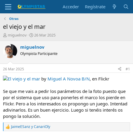
Acceder
Regístrate
Otras
el viejo y el mar
I
F
miguelnov
26 Mar 2025
n
e
i
c
miguelnov
c
h
Olympista Participante
i
a
a
d
d
e
26 Mar 2025
#1
o
i
r
n
El viejo y el mar
by
Miguel A Novoa B/N
, en Flickr
d
i
e
c
Se que me vais a pedir los parámetros de la foto puesto que
l
i
por el sistema que uso para ponerles el marco los pierde en
t
o
Flickr. Pero a los interesados os propongo un juego. Intentad
e
adivinarlos. Es un buen ejercicio. Luego si tenéis interés os
m
a
pongo la solución.
JaimeESanz
y
CanariOly
R