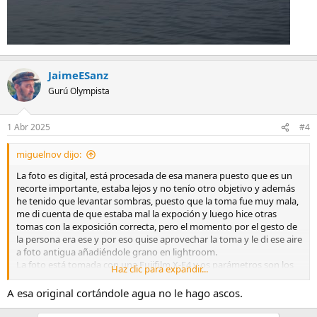
JaimeESanz
Gurú Olympista
1 Abr 2025
#4
miguelnov dijo:
La foto es digital, está procesada de esa manera puesto que es un
recorte importante, estaba lejos y no tenío otro objetivo y además
he tenido que levantar sombras, puesto que la toma fue muy mala,
me di cuenta de que estaba mal la expoción y luego hice otras
tomas con la exposición correcta, pero el momento por el gesto de
la persona era ese y por eso quise aprovechar la toma y le di ese aire
a foto antigua añadiéndole grano en lightroom.
La foto está tomada con una Fujifilm X-E4 y os parámetros son los
Haz clic para expandir...
siguientes:
ISO 160
A esa original cortándole agua no le hago ascos.
Exposición 1/1700
F 4