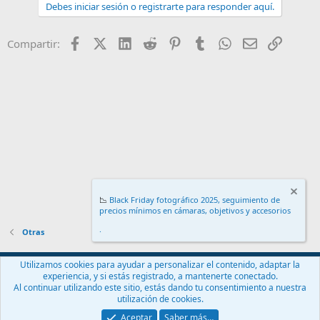
Debes iniciar sesión o registrarte para responder aquí.
pongo la foto original, para que veáis como era:
Facebook
X (Twitter)
LinkedIn
Reddit
Pinterest
Tumblr
WhatsApp
Email
Enlace
Compartir:
Ver el archivos adjunto 10666
📉
Black Friday fotográfico 2025, seguimiento de
precios mínimos en cámaras, objetivos y accesorios
.
Otras
Español (ES)
Utilizamos cookies para ayudar a personalizar el contenido, adaptar la
experiencia, y si estás registrado, a mantenerte conectado.
Contáctanos
Términos y reglas
Política de privacidad
Ayuda
Al continuar utilizando este sitio, estás dando tu consentimiento a nuestra
Inicio
R
utilización de cookies.
S
S
Aceptar
Saber más…
®