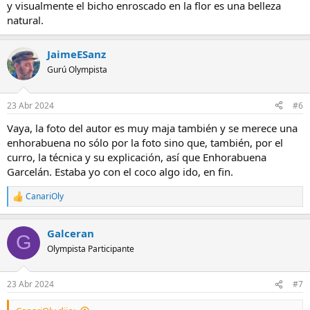
y visualmente el bicho enroscado en la flor es una belleza
natural.
JaimeESanz
Gurú Olympista
23 Abr 2024
#6
Vaya, la foto del autor es muy maja también y se merece una
enhorabuena no sólo por la foto sino que, también, por el
curro, la técnica y su explicación, así que Enhorabuena
Garcelán. Estaba yo con el coco algo ido, en fin.
CanariOly
R
e
a
Galceran
c
G
c
Olympista Participante
i
o
n
23 Abr 2024
#7
e
s