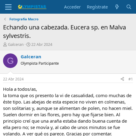
Acceder
Regístrate
Fotografía Macro
Echando una cabezada. Eucera sp. en Malva
sylvestris.
I
F
Galceran
22 Abr 2024
n
e
i
c
Galceran
G
c
h
Olympista Participante
i
a
a
d
d
e
22 Abr 2024
#1
o
i
r
n
Hola a todos/as,
d
i
la toma que os presento la vi de casualidad, como muchas de
e
c
éste tipo. Las abejas de esta especie no viven en colmenas,
l
i
son solitarias y, aunque se alimentan de polen, no hacen miel.
t
o
Suelen dormir en las flores, pero hay que fijarse bien. Al
e
principio creí que una araña estaba dando buena cuenta de
m
a
ella pero no; se movía y, al cabo de unos minutos se fue
volando. A ver qué os parece. Gracias por comentar.