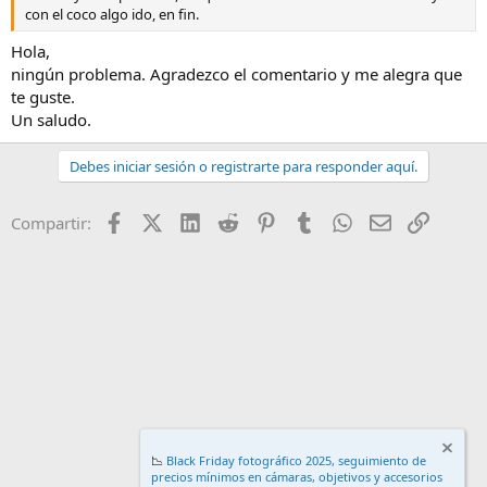
con el coco algo ido, en fin.
Hola,
ningún problema. Agradezco el comentario y me alegra que
te guste.
Un saludo.
Debes iniciar sesión o registrarte para responder aquí.
Facebook
X (Twitter)
LinkedIn
Reddit
Pinterest
Tumblr
WhatsApp
Email
Enlace
Compartir:
📉
Black Friday fotográfico 2025, seguimiento de
precios mínimos en cámaras, objetivos y accesorios