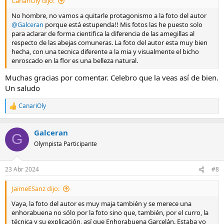
CanariOly dijo:
:
No hombre, no vamos a quitarle protagonismo a la foto del autor
@Galceran
porque está estupenda!! Mis fotos las he puesto solo
para aclarar de forma cientifica la diferencia de las amegillas al
respecto de las abejas comuneras. La foto del autor esta muy bien
hecha, con una tecnica diferente a la mia y visualmente el bicho
enroscado en la flor es una belleza natural.
Muchas gracias por comentar. Celebro que la veas así de bien.
Un saludo
CanariOly
R
e
a
Galceran
c
G
c
Olympista Participante
i
o
n
23 Abr 2024
#8
e
s
JaimeESanz dijo:
:
Vaya, la foto del autor es muy maja también y se merece una
enhorabuena no sólo por la foto sino que, también, por el curro, la
técnica y su explicación, así que Enhorabuena Garcelán. Estaba yo