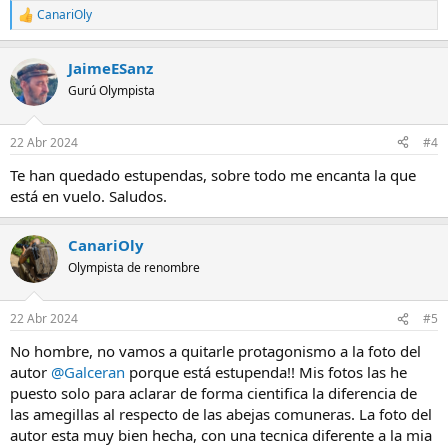
Esta que te muestro es una amegilla canifrons, de origen canario,
CanariOly
R
hay muchas subespecies.
e
a
Amegilla Canifrons
JaimeESanz
c
c
Gurú Olympista
i
o
n
Esta otra fotografia es un macho durmiendo.
22 Abr 2024
#4
e
s
The Dream of the Canifron Clam
Te han quedado estupendas, sobre todo me encanta la que
:
está en vuelo. Saludos.
CanariOly
La otra subespecie que tengo costatada y fotografiada es la
amegilla albigena que es mas negra en el torso.
Olympista de renombre
22 Abr 2024
#5
No hombre, no vamos a quitarle protagonismo a la foto del
autor
@Galceran
porque está estupenda!! Mis fotos las he
puesto solo para aclarar de forma cientifica la diferencia de
las amegillas al respecto de las abejas comuneras. La foto del
autor esta muy bien hecha, con una tecnica diferente a la mia