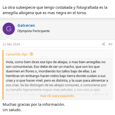
La otra subespecie que tengo costatada y fotografiada es la
amegilla albigena que es mas negra en el torso.
Galceran
G
Olympista Participante
22 Abr 2024
#3
CanariOly dijo:
Hola, como bien dices ese tipo de abejas, o mas bien amegillas no
son comunitarias. Eso debe de ser un macho, que son los que
duermen en flores o, mordiendo los tallos bajo de ellas. Las
hembras sin embargo hacen nidos bajo tierra donde cuidan a sus
crias y si que hacen miel, pero es distinta, y la usan para alimentar a
sus crias. Se las distingen de las abejas comunes, o comuneras por
su tamaño ligeramente mayor, mas peludas, y con uno ¡s ojos
mayores que suelen ser grises con lunares mas oscuros, ademas de
Haz clic para expandir...
sus gordas antenas como se le aprecia en tu fotografia. Suelen
tener un pico alargado que extienden para absorber el nectar de las
Muchas gracias por la información.
flores...
Un saludo.