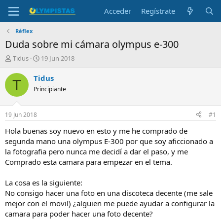
Acceder
Regístrate
Réflex
Duda sobre mi cámara olympus e-300
I
F
Tidus
19 Jun 2018
n
e
i
c
Tidus
T
c
h
Principiante
i
a
a
d
d
e
19 Jun 2018
#1
o
i
r
n
Hola buenas soy nuevo en esto y me he comprado de
d
i
segunda mano una olympus E-300 por que soy aficcionado a
e
c
la fotografia pero nunca me decidí a dar el paso, y me
l
i
Comprado esta camara para empezar en el tema.
t
o
e
La cosa es la siguiente:
m
a
No consigo hacer una foto en una discoteca decente (me sale
mejor con el movil) ¿alguien me puede ayudar a configurar la
camara para poder hacer una foto decente?