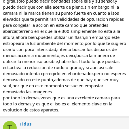
digital,solo puedo decir bondades sobre ella y su sensor,y
puedo decir que con ella acerte de pleno,sin embargo ni la
camara ni la marca tienen su punto fuerte en cuanto a isos
elevados,que te permitiran velicidades de opturacion rapidas
para congelar la accion en este campo que pretendes
abarcar,terreno en el que la e 300 simplemente no esta a la
altura,ahora bien,puedes utilizar un flash,sin embargo este
estropeara la luz ambiente del momento,por lo que te sugiero
usarlo con poca intensidad,intenta buscar los disparos de
menos accion a mobimiento,es deicr,busca la manera de
utilizar la menor iso posible,habre los f todo lo que puedas
ect,activa la reduccion de ruido o grano,y si aun asi sale
demasiado intenta cprregirlo en el ordenador,pero no esperes
demasiado en este punto,ademas de que hay que ser muy
sutil,por que en este momento se suelen empastar
demasiado las imagenes.
por todo lo demas,veras que es una excelente camara para
todo lo demas,y es que el iso es el elemento clave en la
evolucion de estos aparatos.
Tidus
T