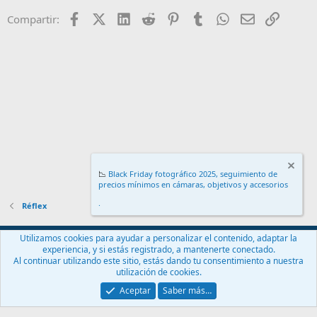
Facebook
X (Twitter)
LinkedIn
Reddit
Pinterest
Tumblr
WhatsApp
Email
Enlace
Compartir:
📉
Black Friday fotográfico 2025, seguimiento de
precios mínimos en cámaras, objetivos y accesorios
.
Réflex
Español (ES)
Utilizamos cookies para ayudar a personalizar el contenido, adaptar la
experiencia, y si estás registrado, a mantenerte conectado.
Contáctanos
Términos y reglas
Política de privacidad
Ayuda
Al continuar utilizando este sitio, estás dando tu consentimiento a nuestra
Inicio
R
utilización de cookies.
S
S
Aceptar
Saber más…
®
Community platform by XenForo
© 2010-2024 XenForo Ltd.