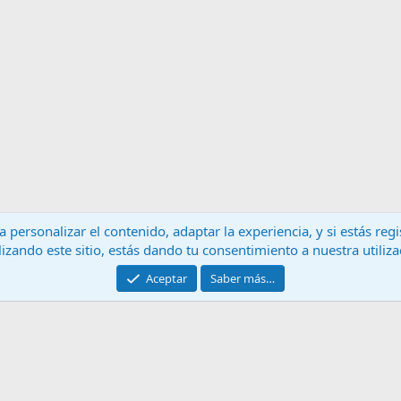
 personalizar el contenido, adaptar la experiencia, y si estás re
lizando este sitio, estás dando tu consentimiento a nuestra utiliz
Contáctanos
T
Aceptar
Saber más…
®
Community platform by XenForo
© 2010-2024 XenForo Ltd.