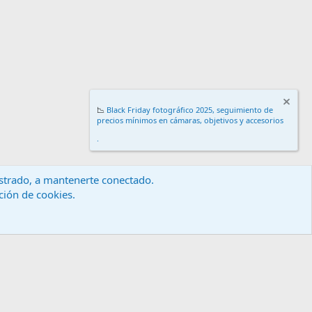
📉
Black Friday fotográfico 2025, seguimiento de
precios mínimos en cámaras, objetivos y accesorios
.
gistrado, a mantenerte conectado.
ación de cookies.
érminos y reglas
Política de privacidad
Ayuda
Inicio
R
S
S