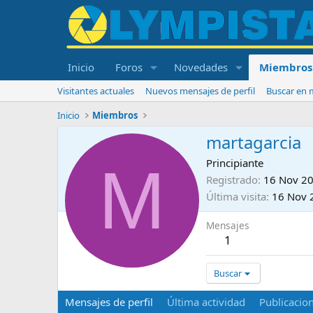
Inicio
Foros
Novedades
Miembros
Visitantes actuales
Nuevos mensajes de perfil
Buscar en m
Inicio
Miembros
martagarcia
M
Principiante
Registrado
16 Nov 2
Última visita
16 Nov 
Mensajes
1
Buscar
Mensajes de perfil
Última actividad
Publicacio