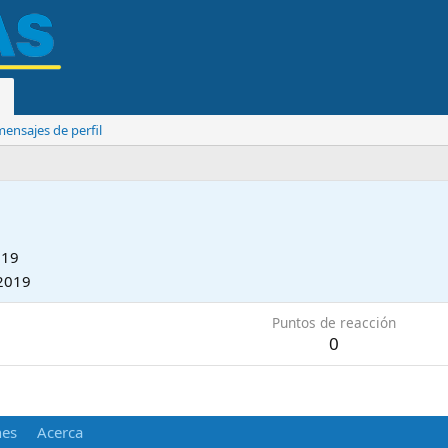
ensajes de perfil
019
2019
Puntos de reacción
0
nes
Acerca