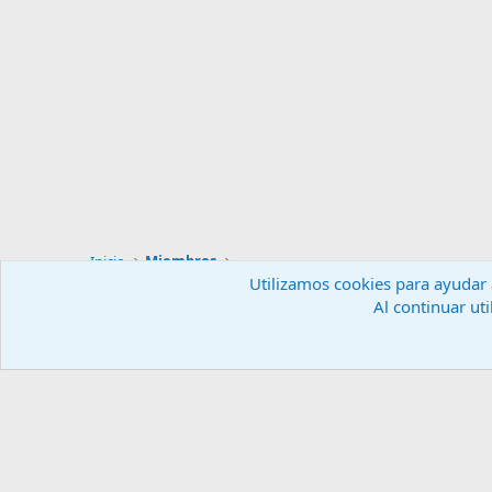
Inicio
Miembros
Utilizamos cookies para ayudar a
Al continuar uti
Español (ES)