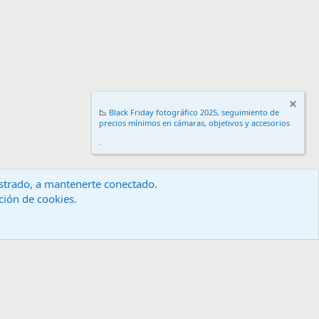
📉
Black Friday fotográfico 2025, seguimiento de
precios mínimos en cámaras, objetivos y accesorios
.
gistrado, a mantenerte conectado.
ación de cookies.
érminos y reglas
Política de privacidad
Ayuda
Inicio
R
S
S