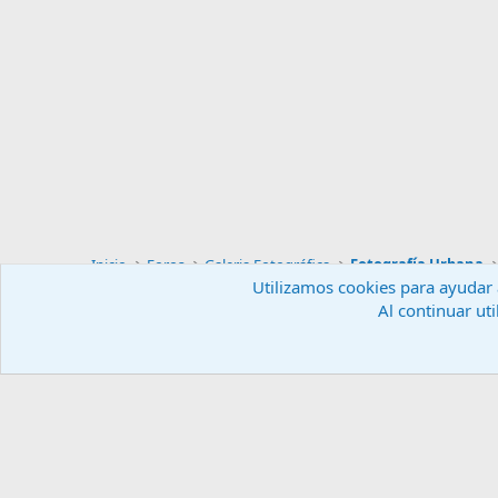
Inicio
Foros
Galeria Fotográfica
Fotografía Urbana
Utilizamos cookies para ayudar a
Al continuar uti
Español (ES)