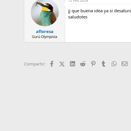
12 Feb 2024
c
e
c
m
jj que buena idea ya si desatura
i
a
o
saludotes
n
e
s
afloresa
:
Gurú Olympista
Facebook
X (Twitter)
LinkedIn
Reddit
Pinterest
Tumblr
Whats
E
Compartir: