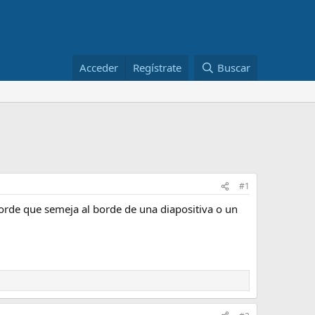
Acceder
Regístrate
Buscar
#1
borde que semeja al borde de una diapositiva o un