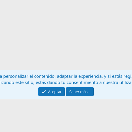
 personalizar el contenido, adaptar la experiencia, y si estás re
lizando este sitio, estás dando tu consentimiento a nuestra utiliz
Contáctanos
T
Aceptar
Saber más…
®
Community platform by XenForo
© 2010-2024 XenForo Ltd.