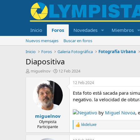
Inicio
Foros
Novedades
Miembros
Nuevos mensajes
Buscar en foros
Inicio
Foros
Galeria Fotográfica
Fotografía Urbana
Diapositiva
I
F
miguelnov
12 Feb 2024
n
e
i
c
12 Feb 2024
c
h
Esta foto está sacada para simu
i
a
a
d
negativo. la velocidad de obtur
d
e
o
i
Negativo
by
Miguel Novoa
, 
miguelnov
r
n
d
i
Olympista
kkdeluxe
R
Participante
e
c
e
l
i
a
t
o