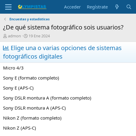
Acceder
Regístrate
Encuestas y estadisticas
¿De qué sistema fotográfico sois usuarios?
I
F
admon
19 Ene 2024
n
e
i
Elige una o varias opciones de sistemas
c
c
h
fotográficos digitales
i
a
a
d
Micro 4/3
d
e
o
i
Sony E (formato completo)
r
n
d
i
Sony E (APS-C)
e
c
l
i
Sony DSLR montura A (formato completo)
t
o
e
Sony DSLR montura A (APS-C)
m
Nikon Z (formato completo)
a
Nikon Z (APS-C)