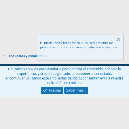
📉
Black Friday fotográfico 2025, seguimiento de
precios mínimos en cámaras, objetivos y accesorios
.
Encuestas y estadisticas
Español (ES)
Utilizamos cookies para ayudar a personalizar el contenido, adaptar la
experiencia, y si estás registrado, a mantenerte conectado.
Contáctanos
Términos y reglas
Política de privacidad
Ayuda
Al continuar utilizando este sitio, estás dando tu consentimiento a nuestra
Inicio
R
utilización de cookies.
S
S
Aceptar
Saber más…
®
Community platform by XenForo
© 2010-2024 XenForo Ltd.