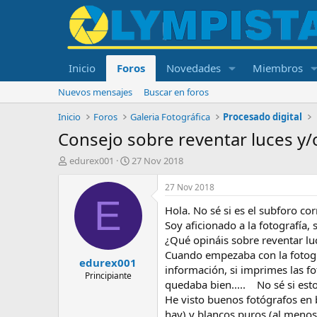
Inicio
Foros
Novedades
Miembros
Nuevos mensajes
Buscar en foros
Inicio
Foros
Galeria Fotográfica
Procesado digital
Consejo sobre reventar luces y
I
F
edurex001
27 Nov 2018
n
e
i
c
27 Nov 2018
c
h
E
Hola. No sé si es el subforo co
i
a
a
d
Soy aficionado a la fotografía,
d
e
¿Qué opináis sobre reventar l
o
i
Cuando empezaba con la fotogra
edurex001
r
n
información, si imprimes las fo
d
i
Principiante
quedaba bien..... No sé si esto
e
c
He visto buenos fotógrafos en
l
i
t
o
hay) y blancos puros (al menos