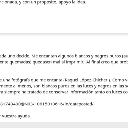
cionada, y con un proposito, apoyo la idea.
 cada uno decide. Me encantan algunos blancos y negros puros (a
mente quemadas) quedasen mal al imprimir. Al final creo que proba
de una fotógrafa que me encanta (Raquel López-Chicheri). Como vei
ente al menos, son blancos puros en las luces y negros en las
ra siempre he tratado de conservar información tanto en luces 
os/81749490@N03/10615019616/in/dateposted/
r vuestra ayuda