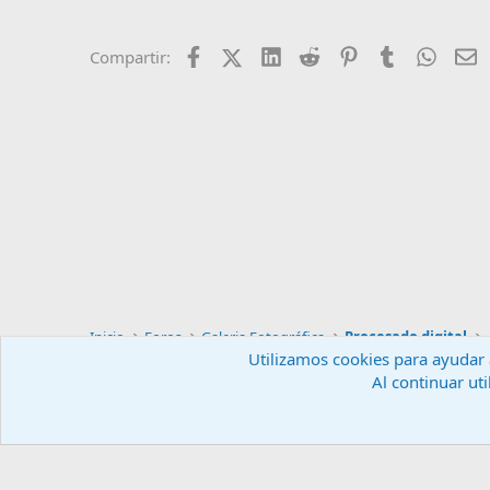
Facebook
X (Twitter)
LinkedIn
Reddit
Pinterest
Tumblr
Whats
E
Compartir:
Inicio
Foros
Galeria Fotográfica
Procesado digital
Utilizamos cookies para ayudar a
Al continuar uti
Español (ES)