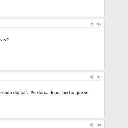
#2
 vez?
#3
esado digital". Perdón... dí por hecho que se
#4