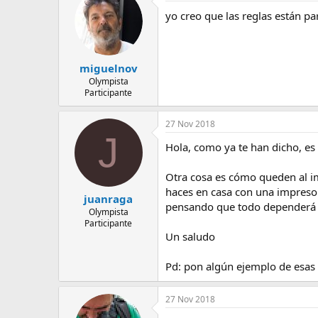
yo creo que las reglas están par
miguelnov
Olympista
Participante
27 Nov 2018
J
Hola, como ya te han dicho, es
Otra cosa es cómo queden al im
haces en casa con una impresora
juanraga
pensando que todo dependerá d
Olympista
Participante
Un saludo
Pd: pon algún ejemplo de esas 
27 Nov 2018