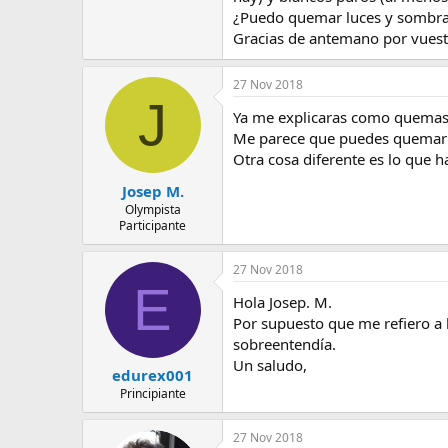
e
¿Puedo quemar luces y sombras
m
Gracias de antemano por vuest
a
27 Nov 2018
J
Ya me explicaras como quemas 
Me parece que puedes quemar la
Otra cosa diferente es lo que h
Josep M.
Olympista
Participante
27 Nov 2018
E
Hola Josep. M.
Por supuesto que me refiero a 
sobreentendía.
Un saludo,
edurex001
Principiante
27 Nov 2018