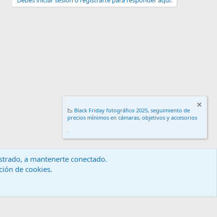
Debes iniciar sesión o registrarte para responder aquí.
📉
Black Friday fotográfico 2025, seguimiento de
precios mínimos en cámaras, objetivos y accesorios
.
gistrado, a mantenerte conectado.
ación de cookies.
érminos y reglas
Política de privacidad
Ayuda
Inicio
R
S
S