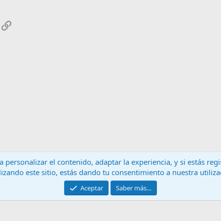
App
mail
Enlace
 personalizar el contenido, adaptar la experiencia, y si estás re
lizando este sitio, estás dando tu consentimiento a nuestra utiliz
Contáctanos
T
Aceptar
Saber más…
®
Community platform by XenForo
© 2010-2024 XenForo Ltd.