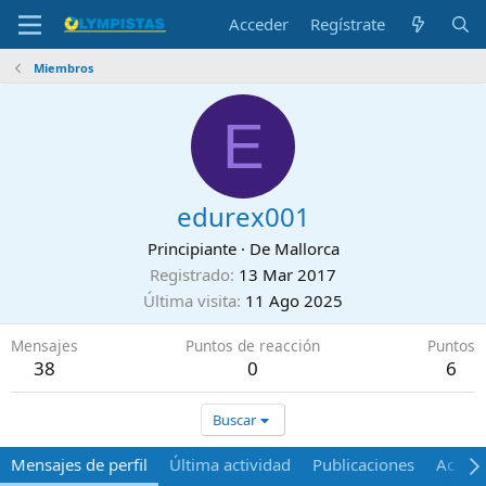
Acceder
Regístrate
Miembros
E
edurex001
Principiante
·
De
Mallorca
Registrado
13 Mar 2017
Última visita
11 Ago 2025
Mensajes
Puntos de reacción
Puntos
38
0
6
Buscar
Mensajes de perfil
Última actividad
Publicaciones
Acerca