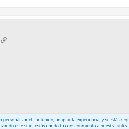
App
mail
Enlace
 personalizar el contenido, adaptar la experiencia, y si estás re
lizando este sitio, estás dando tu consentimiento a nuestra utiliz
Contáctanos
T