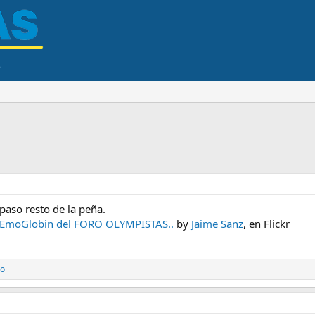
paso resto de la peña.
ra EmoGlobin del FORO OLYMPISTAS..
by
Jaime Sanz
, en Flickr
no