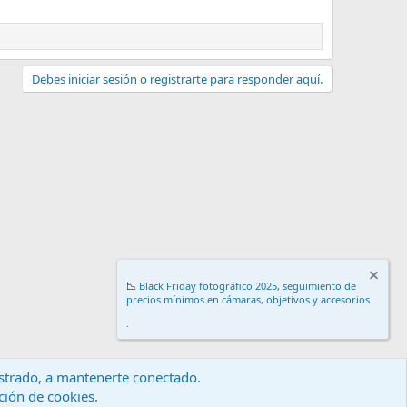
Debes iniciar sesión o registrarte para responder aquí.
📉
Black Friday fotográfico 2025, seguimiento de
precios mínimos en cámaras, objetivos y accesorios
.
gistrado, a mantenerte conectado.
ación de cookies.
érminos y reglas
Política de privacidad
Ayuda
Inicio
R