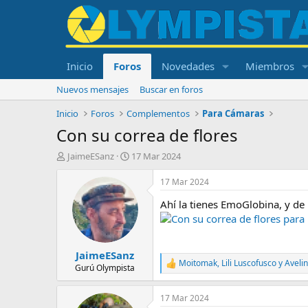
Inicio
Foros
Novedades
Miembros
Nuevos mensajes
Buscar en foros
Inicio
Foros
Complementos
Para Cámaras
Con su correa de flores
I
F
JaimeESanz
17 Mar 2024
n
e
i
c
17 Mar 2024
c
h
Ahí la tienes EmoGlobina, y de 
i
a
a
d
Con su correa de flores pa
d
e
o
i
JaimeESanz
r
n
Moitomak
,
Lili Luscofusco
y
Aveli
d
i
R
Gurú Olympista
e
e
c
a
l
i
17 Mar 2024
c
t
o