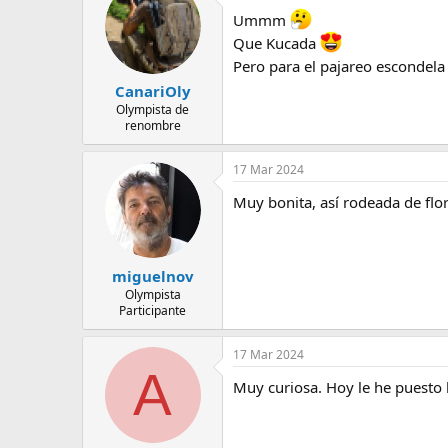
c
e
Ummm
i
m
o
Que Kucada
a
n
Pero para el pajareo escondel
e
s
CanariOly
:
Olympista de
renombre
17 Mar 2024
Muy bonita, así rodeada de flo
miguelnov
Olympista
Participante
17 Mar 2024
A
Muy curiosa. Hoy le he puesto 