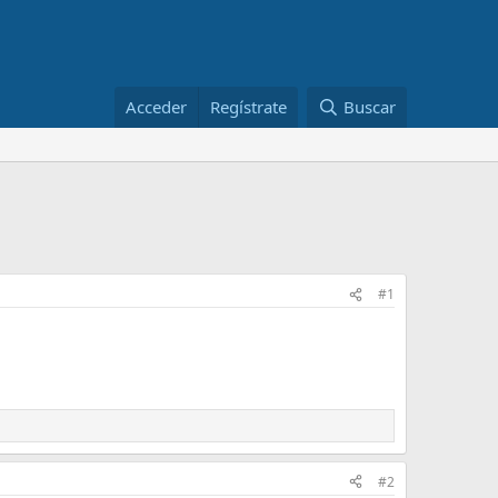
Acceder
Regístrate
Buscar
#1
#2