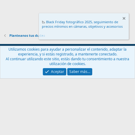
📉
Black Friday fotográfico 2025, seguimiento de
precios mínimos en cámaras, objetivos y accesorios
.
Planteanos tus dudas
Español (ES)
Utilizamos cookies para ayudar a personalizar el contenido, adaptar la
experiencia, y si estás registrado, a mantenerte conectado.
Contáctanos
Términos y reglas
Política de privacidad
Ayuda
Al continuar utilizando este sitio, estás dando tu consentimiento a nuestra
Inicio
R
utilización de cookies.
S
S
Aceptar
Saber más…
®
Community platform by XenForo
© 2010-2024 XenForo Ltd.