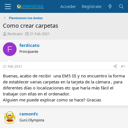
Acceder
Regístrate
Planteanos tus dudas
Como crear carpetas
I
F
ferdicato
21 Feb 2021
n
e
i
c
ferdicato
F
c
h
Principiante
i
a
a
d
d
e
21 Feb 2021
#1
o
i
r
n
Buenas, acabo de recibir una EM5 III y no encuentro la forma
d
i
de establecer varias carpetas en la tarjeta de la cámara , para
e
c
diferentes días o localizaciones etc que haría más fácil el
l
i
trabajar con ellas en el ordenador.
t
o
Alguien me puede explicar como se hace? Gracias
e
m
a
ramonFc
Gurú Olympista