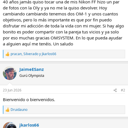
40 años jamás quiso tocar una de mis Nikon FF hizo un par
de fotos con la Oly y ya no me la quiso devolver. Hoy
cambiando cambiando tenemos dos OM-1 y unos cuantos
objetivos, pero lo más importante es que por fin puedo
disfrutar mi adicción de toda la vida con mi mujer. Si hay algo
bonito es poder compartir con la pareja tus vicios y ya solo
por eso muchas gracias OMSYSTEM. En lo que pueda ayudar
a alguien aquí me tenéis. Un saludo
pracan
,
Silverado
y
jkarlos66
R
e
a
JaimeESanz
c
c
Gurú Olympista
i
o
n
23 Jun 2026
#2
e
s
Bienvenido o bienvenidos.
:
Druidauno
R
e
a
jkarlos66
c