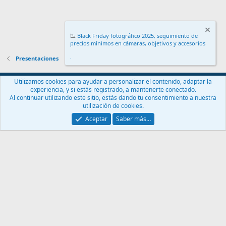
📉
Black Friday fotográfico 2025, seguimiento de
precios mínimos en cámaras, objetivos y accesorios
.
Presentaciones
Español (ES)
Utilizamos cookies para ayudar a personalizar el contenido, adaptar la
experiencia, y si estás registrado, a mantenerte conectado.
Contáctanos
Términos y reglas
Política de privacidad
Ayuda
Al continuar utilizando este sitio, estás dando tu consentimiento a nuestra
Inicio
R
utilización de cookies.
S
S
Aceptar
Saber más…
®
Community platform by XenForo
© 2010-2024 XenForo Ltd.