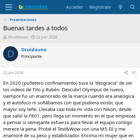
Acceder
Regístrate
Presentaciones
Buenas tardes a todos
I
F
Druidauno
22 Jun 2026
n
e
i
c
Druidauno
D
c
h
Principiante
i
a
a
d
d
e
22 Jun 2026
#1
o
i
r
n
En 2020 (puñetero confinamiento) tuve la “desgracia” de ver
d
i
los videos de Tito y Rubén. Descubrí Olympus de nuevo,
e
c
siempre fui un enamorado de la marca cuando era analógica
l
i
y el autofoco ni soñábamos con que pudiera existir, que
t
o
mayor soy leñe. Llevaba casi toda mi vida con Nikon, desde
e
que salió la F801, pero llega un momento en el que empiezas
m
a
a pensar si semejante esfuerzo para llevar el equipo contigo
merece la pena. Probé el Test&Wow con una M5-III y me
enamoré de su peso y estabilizador. Encima mi mujer que en