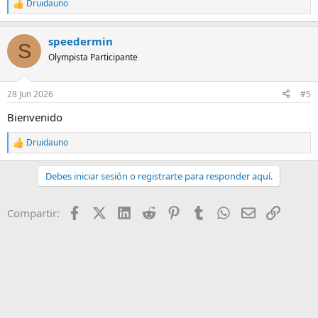
Druidauno
R
e
a
speedermin
c
S
c
Olympista Participante
i
o
n
28 Jun 2026
#5
e
s
Bienvenido
:
Druidauno
R
e
a
Debes iniciar sesión o registrarte para responder aquí.
c
c
i
Facebook
X (Twitter)
LinkedIn
Reddit
Pinterest
Tumblr
WhatsApp
Email
Enlace
Compartir:
o
n
e
s
: