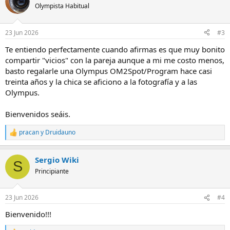
c
Olympista Habitual
i
o
n
23 Jun 2026
#3
e
s
Te entiendo perfectamente cuando afirmas es que muy bonito
:
compartir "vicios" con la pareja aunque a mi me costo menos,
basto regalarle una Olympus OM2Spot/Program hace casi
treinta años y la chica se aficiono a la fotografía y a las
Olympus.
Bienvenidos seáis.
pracan
y
Druidauno
R
e
a
Sergio Wiki
c
S
c
Principiante
i
o
n
23 Jun 2026
#4
e
s
Bienvenido!!!
: