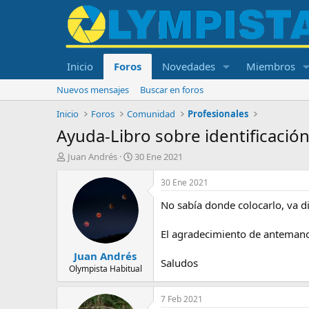
Inicio
Foros
Novedades
Miembros
Nuevos mensajes
Buscar en foros
Inicio
Foros
Comunidad
Profesionales
Ayuda-Libro sobre identificació
I
F
Juan Andrés
30 Ene 2021
n
e
i
c
30 Ene 2021
c
h
No sabía donde colocarlo, va d
i
a
a
d
d
e
El agradecimiento de anteman
o
i
Juan Andrés
r
n
Saludos
d
i
Olympista Habitual
e
c
l
i
7 Feb 2021
t
o