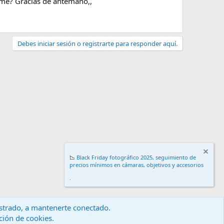
arme? Gracias de antemano,,
Debes iniciar sesión o registrarte para responder aquí.
📉
Black Friday fotográfico 2025, seguimiento de
precios mínimos en cámaras, objetivos y accesorios
.
gistrado, a mantenerte conectado.
ación de cookies.
érminos y reglas
Política de privacidad
Ayuda
Inicio
R