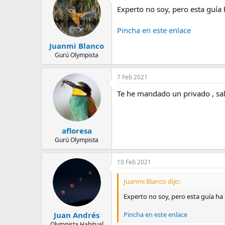
e
Experto no soy, pero esta guía 
m
a
Pincha en este enlace
Juanmi Blanco
Gurú Olympista
7 Feb 2021
Te he mandado un privado , sa
afloresa
Gurú Olympista
10 Feb 2021
Juanmi Blanco dijo:
Experto no soy, pero esta guía ha 
Pincha en este enlace
Juan Andrés
Olympista Habitual