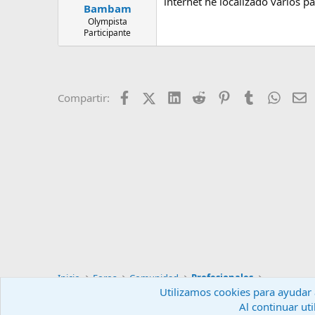
internet he localizado varios 
Bambam
Olympista
Participante
Facebook
X (Twitter)
LinkedIn
Reddit
Pinterest
Tumblr
Whats
E
Compartir:
Inicio
Foros
Comunidad
Profesionales
Utilizamos cookies para ayudar a
Al continuar uti
Español (ES)