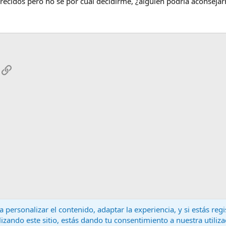
parecidos pero no sé por cual decidirme, ¿alguien podría aconsej
App
mail
Enlace
 personalizar el contenido, adaptar la experiencia, y si estás re
lizando este sitio, estás dando tu consentimiento a nuestra utiliz
Contáctanos
T