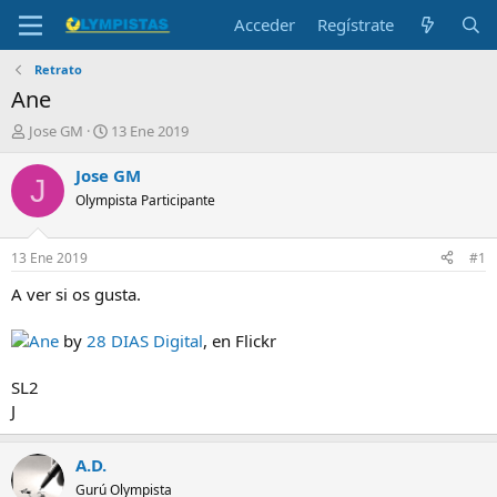
Acceder
Regístrate
Retrato
Ane
I
F
Jose GM
13 Ene 2019
n
e
i
c
Jose GM
J
c
h
Olympista Participante
i
a
a
d
d
e
13 Ene 2019
#1
o
i
r
n
A ver si os gusta.
d
i
e
c
Ane
by
28 DIAS Digital
, en Flickr
l
i
t
o
SL2
e
J
m
a
A.D.
Gurú Olympista