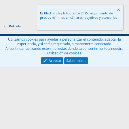
📉
Black Friday fotográfico 2025, seguimiento de
precios mínimos en cámaras, objetivos y accesorios
.
Retrato
Español (ES)
Utilizamos cookies para ayudar a personalizar el contenido, adaptar la
experiencia, y si estás registrado, a mantenerte conectado.
Contáctanos
Términos y reglas
Política de privacidad
Ayuda
Al continuar utilizando este sitio, estás dando tu consentimiento a nuestra
Inicio
R
utilización de cookies.
S
S
Aceptar
Saber más…
®
Community platform by XenForo
© 2010-2024 XenForo Ltd.