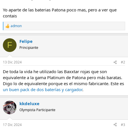
Yo aparte de las baterias Patona poco mas, pero a ver que
contais
admon
R
e
a
Felipe
c
F
c
Principiante
i
o
n
13 Dic 2024
#2
e
s
De toda la vida he utilizado las Baxxtar rojas que son
:
equivalente a la gama Platinum de Patona pero más baratas.
Digo lo de equivalente porque es el mismo fabricante. Este es
un buen pack de dos baterías y cargador
.
kkdeluxe
Olympista Participante
17 Dic 2024
#3