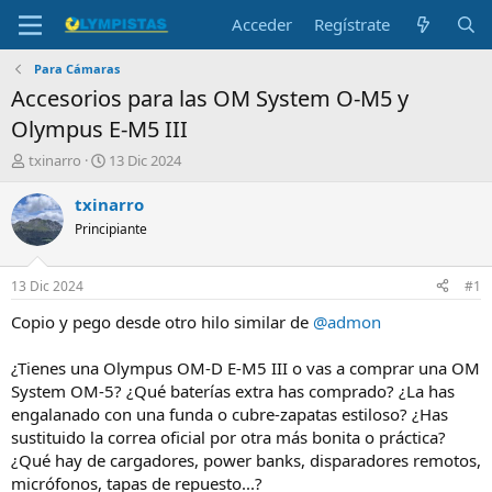
Acceder
Regístrate
Para Cámaras
Accesorios para las OM System O-M5 y
Olympus E-M5 III
I
F
txinarro
13 Dic 2024
n
e
i
c
txinarro
c
h
Principiante
i
a
a
d
d
e
13 Dic 2024
#1
o
i
r
n
Copio y pego desde otro hilo similar de
@admon
d
i
e
c
¿Tienes una Olympus OM-D E-M5 III o vas a comprar una OM
l
i
System OM-5? ¿Qué baterías extra has comprado? ¿La has
t
o
engalanado con una funda o cubre-zapatas estiloso? ¿Has
e
sustituido la correa oficial por otra más bonita o práctica?
m
a
¿Qué hay de cargadores, power banks, disparadores remotos,
micrófonos, tapas de repuesto...?