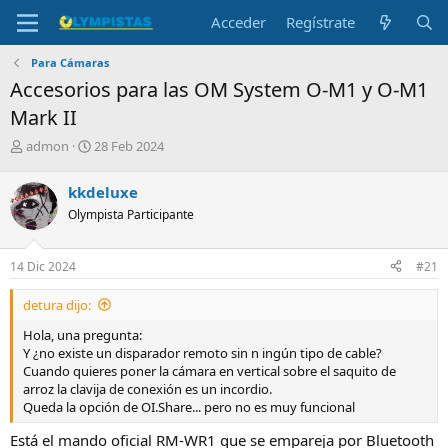
Acceder
Regístrate
Para Cámaras
Accesorios para las OM System O-M1 y O-M1
Mark II
I
F
admon
28 Feb 2024
n
e
i
c
kkdeluxe
c
h
Olympista Participante
i
a
a
d
d
e
14 Dic 2024
#21
o
i
r
n
detura dijo:
d
i
e
c
Hola, una pregunta:
l
i
Y ¿no existe un disparador remoto sin n ingún tipo de cable?
t
o
Cuando quieres poner la cámara en vertical sobre el saquito de
e
arroz la clavija de conexión es un incordio.
m
Queda la opción de OI.Share... pero no es muy funcional
a
Está el mando oficial RM-WR1 que se empareja por Bluetooth