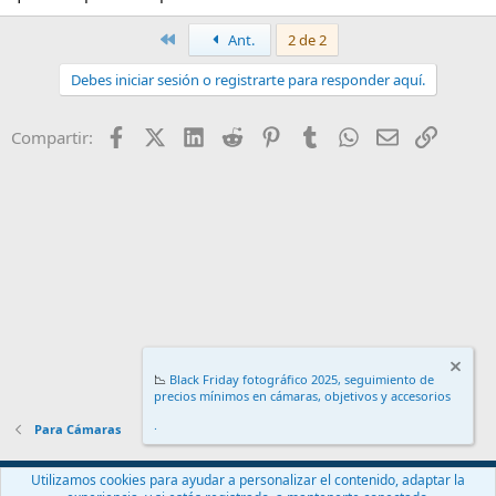
Primero
Ant.
2 de 2
Debes iniciar sesión o registrarte para responder aquí.
Facebook
X (Twitter)
LinkedIn
Reddit
Pinterest
Tumblr
WhatsApp
Email
Enlace
Compartir:
📉
Black Friday fotográfico 2025, seguimiento de
precios mínimos en cámaras, objetivos y accesorios
.
Para Cámaras
Español (ES)
Utilizamos cookies para ayudar a personalizar el contenido, adaptar la