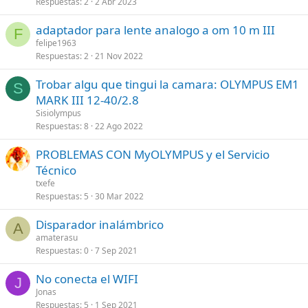
Respuestas
2
2 Abr 2023
adaptador para lente analogo a om 10 m III
F
felipe1963
Respuestas
2
21 Nov 2022
Trobar algu que tingui la camara: OLYMPUS EM1
S
MARK III 12-40/2.8
Sisiolympus
Respuestas
8
22 Ago 2022
PROBLEMAS CON MyOLYMPUS y el Servicio
Técnico
txefe
Respuestas
5
30 Mar 2022
Disparador inalámbrico
A
amaterasu
Respuestas
0
7 Sep 2021
No conecta el WIFI
J
Jonas
Respuestas
5
1 Sep 2021