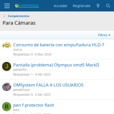
Acceder
Regístrate
Complementos
Para Cámaras
Filtros
Consumo de batería con empuñadura HLD-7
isurca
Respuestas
0
6 Mar 2024
Pantalla (problema) Olympus omd5 MarkII
J
jaimecfm
Respuestas
1
4 Abr 2023
OMSystem FALLA A LOS USUARIOS
JaimeESanz
Respuestas
0
2 Abr 2023
pen f protector flash
B
boni