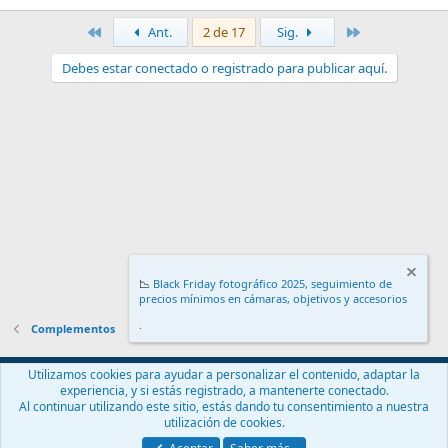
Primero
Último
Ant.
2 de 17
Sig.
Debes estar conectado o registrado para publicar aquí.
📉
Black Friday fotográfico 2025, seguimiento de
precios mínimos en cámaras, objetivos y accesorios
.
Complementos
Español (ES)
Utilizamos cookies para ayudar a personalizar el contenido, adaptar la
experiencia, y si estás registrado, a mantenerte conectado.
Contáctanos
Términos y reglas
Política de privacidad
Ayuda
Al continuar utilizando este sitio, estás dando tu consentimiento a nuestra
Inicio
R
utilización de cookies.
S
S