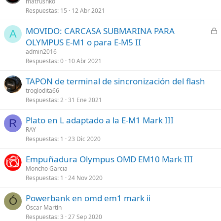
matrushko
Respuestas
15
12 Abr 2021
C
MOVIDO: CARCASA SUBMARINA PARA
A
e
OLYMPUS E-M1 o para E-M5 II
r
admin2016
r
Respuestas
0
10 Abr 2021
a
TAPON de terminal de sincronización del flash
d
troglodita66
o
Respuestas
2
31 Ene 2021
Plato en L adaptado a la E-M1 Mark III
R
RAY
Respuestas
1
23 Dic 2020
Empuñadura Olympus OMD EM10 Mark III
Moncho Garcia
Respuestas
1
24 Nov 2020
Powerbank en omd em1 mark ii
Ó
Óscar Martín
Respuestas
3
27 Sep 2020