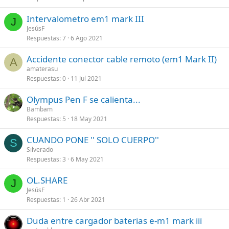
Intervalometro em1 mark III
J
JesúsF
Respuestas
7
6 Ago 2021
Accidente conector cable remoto (em1 Mark II)
A
amaterasu
Respuestas
0
11 Jul 2021
Olympus Pen F se calienta...
Bambam
Respuestas
5
18 May 2021
CUANDO PONE '' SOLO CUERPO''
S
Silverado
Respuestas
3
6 May 2021
OL.SHARE
J
JesúsF
Respuestas
1
26 Abr 2021
Duda entre cargador baterias e-m1 mark iii