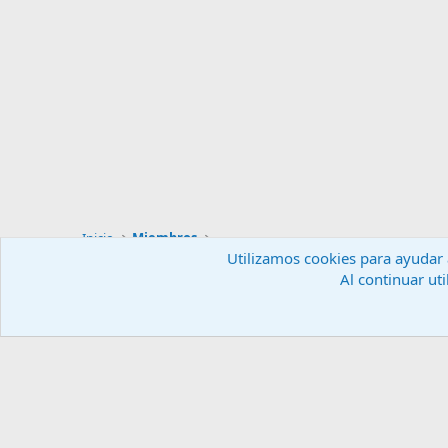
Inicio
Miembros
Utilizamos cookies para ayudar a
Al continuar uti
Español (ES)