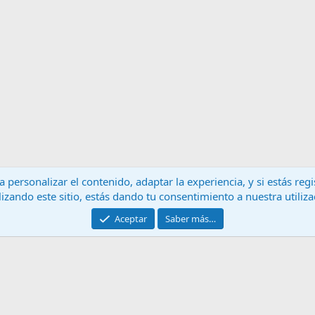
 personalizar el contenido, adaptar la experiencia, y si estás re
lizando este sitio, estás dando tu consentimiento a nuestra utiliz
Contáctanos
T
Aceptar
Saber más…
®
Community platform by XenForo
© 2010-2024 XenForo Ltd.