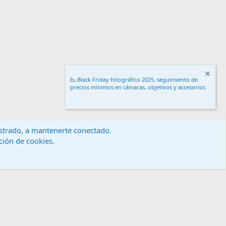
📉
Black Friday fotográfico 2025, seguimiento de
precios mínimos en cámaras, objetivos y accesorios
.
gistrado, a mantenerte conectado.
ación de cookies.
érminos y reglas
Política de privacidad
Ayuda
Inicio
R
S
S