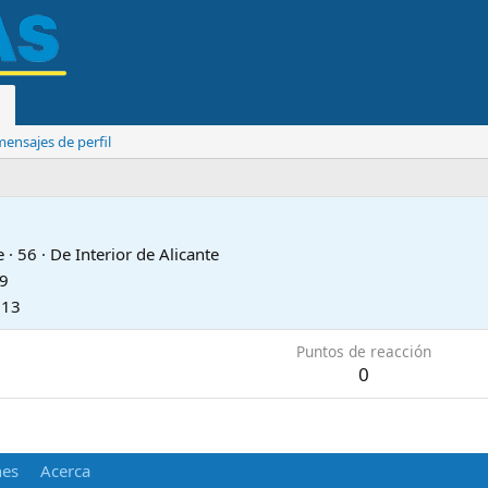
ensajes de perfil
e
·
56
·
De
Interior de Alicante
09
013
Puntos de reacción
0
nes
Acerca