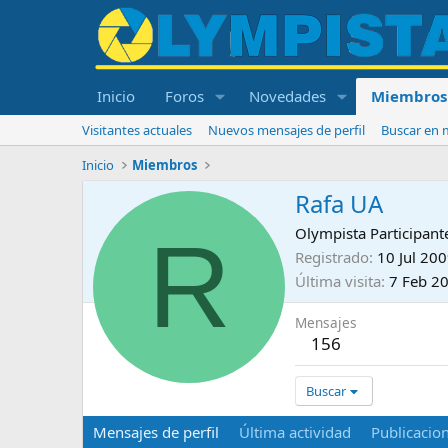
Inicio
Foros
Novedades
Miembros
Visitantes actuales
Nuevos mensajes de perfil
Buscar en m
Inicio
Miembros
Rafa UA
R
Olympista Participant
Registrado
10 Jul 20
Última visita
7 Feb 2
Mensajes
156
Buscar
Mensajes de perfil
Última actividad
Publicacio