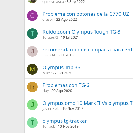
guillevelasco
8 Sep 2022
Problema con botones de la C770 UZ
C
crespil
22 Ago 2022
Ruido zoom Olympus Tough TG-3
T
Torque73
19 Jul 2021
recomendacion de compacta para enf
J
J B2009
5 Jul 2018
Olympus Trip 35
M
Mae
22 Oct 2020
Problemas con TG-6
R
rluy
20 Ago 2020
Olympus omd 10 Mark II Vs olympus T
J
Javier Sola
19 Nov 2017
olympus tg-tracker
T
Tonisub
13 Nov 2019