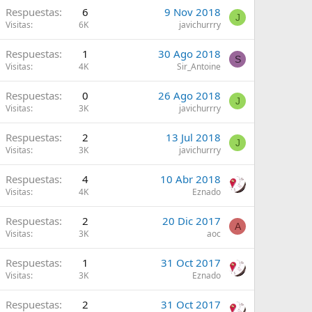
Respuestas
6
9 Nov 2018
J
Visitas
6K
javichurrry
Respuestas
1
30 Ago 2018
S
Visitas
4K
Sir_Antoine
Respuestas
0
26 Ago 2018
J
Visitas
3K
javichurrry
Respuestas
2
13 Jul 2018
J
Visitas
3K
javichurrry
Respuestas
4
10 Abr 2018
Visitas
4K
Eznado
Respuestas
2
20 Dic 2017
A
Visitas
3K
aoc
Respuestas
1
31 Oct 2017
Visitas
3K
Eznado
Respuestas
2
31 Oct 2017