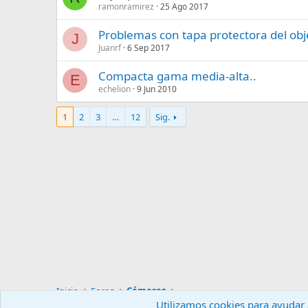
ramonramirez
25 Ago 2017
Problemas con tapa protectora del obj
J
Juanrf
6 Sep 2017
Compacta gama media-alta..
E
echelion
9 Jun 2010
1
2
3
…
12
Sig.
Inicio
Foros
Cámaras
Utilizamos cookies para ayudar a