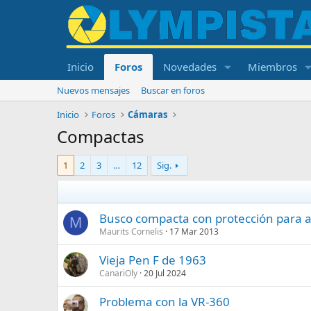
Inicio
Foros
Novedades
Miembros
Nuevos mensajes
Buscar en foros
Inicio
Foros
Cámaras
Compactas
1
2
3
…
12
Sig.
Busco compacta con protección para a
M
Maurits Cornelis
17 Mar 2013
Vieja Pen F de 1963
CanariOly
20 Jul 2024
Problema con la VR-360