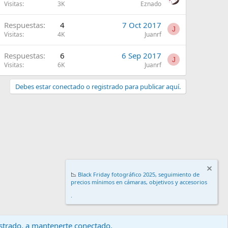
Visitas
3K
Eznado
Respuestas
4
7 Oct 2017
J
Visitas
4K
Juanrf
Respuestas
6
6 Sep 2017
J
Visitas
6K
Juanrf
Debes estar conectado o registrado para publicar aquí.
📉
Black Friday fotográfico 2025, seguimiento de
precios mínimos en cámaras, objetivos y accesorios
.
gistrado, a mantenerte conectado.