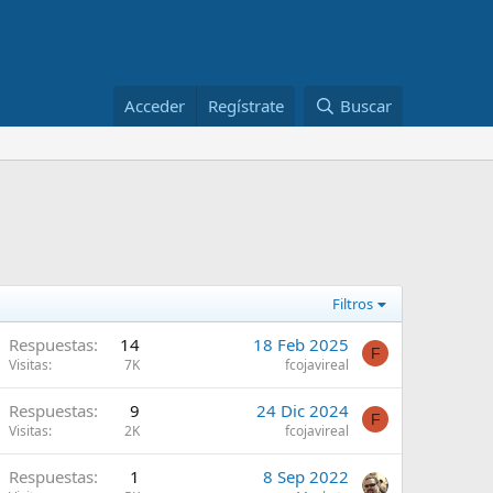
Acceder
Regístrate
Buscar
Filtros
Respuestas
14
18 Feb 2025
F
Visitas
7K
fcojavireal
Respuestas
9
24 Dic 2024
F
Visitas
2K
fcojavireal
Respuestas
1
8 Sep 2022