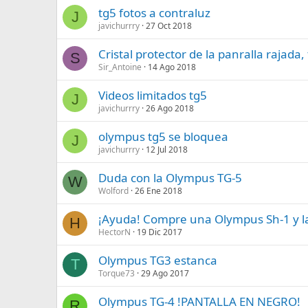
tg5 fotos a contraluz
J
javichurrry
27 Oct 2018
Cristal protector de la panralla rajada,
S
Sir_Antoine
14 Ago 2018
Videos limitados tg5
J
javichurrry
26 Ago 2018
olympus tg5 se bloquea
J
javichurrry
12 Jul 2018
Duda con la Olympus TG-5
W
Wolford
26 Ene 2018
¡Ayuda! Compre una Olympus Sh-1 y l
H
HectorN
19 Dic 2017
Olympus TG3 estanca
T
Torque73
29 Ago 2017
Olympus TG-4 !PANTALLA EN NEGRO!
R