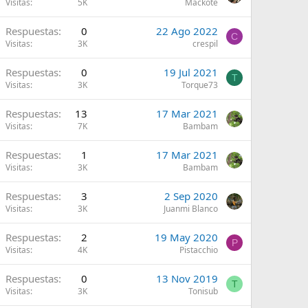
Visitas
5K
Mackote
Respuestas
0
22 Ago 2022
C
Visitas
3K
crespil
Respuestas
0
19 Jul 2021
T
Visitas
3K
Torque73
Respuestas
13
17 Mar 2021
Visitas
7K
Bambam
Respuestas
1
17 Mar 2021
Visitas
3K
Bambam
Respuestas
3
2 Sep 2020
Visitas
3K
Juanmi Blanco
Respuestas
2
19 May 2020
P
Visitas
4K
Pistacchio
Respuestas
0
13 Nov 2019
T
Visitas
3K
Tonisub