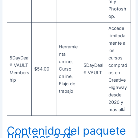
m y
Photosh
op.
Accede
ilimitada
mente a
Herramie
los
nta
5DayDeal
cursos
online,
® VAULT
5DayDeal
comprad
$54.00
Curso
Members
® VAULT
os en
online,
hip
Creative
Flujo de
Highway
trabajo
desde
2020 y
más allá.
Contenido del paquete