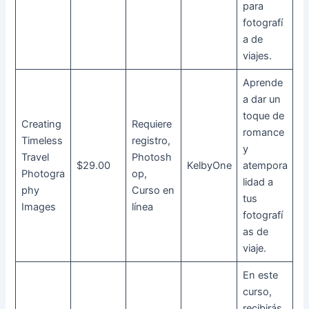
para
fotografí
a de
viajes.
Aprende
a dar un
toque de
Creating
Requiere
romance
Timeless
registro,
y
Travel
Photosh
$29.00
KelbyOne
atempora
Photogra
op,
lidad a
phy
Curso en
tus
Images
línea
fotografí
as de
viaje.
En este
curso,
recibirás