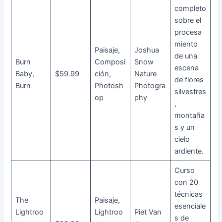
completo
sobre el
procesa
miento
Paisaje,
Joshua
de una
Burn
Composi
Snow
escena
Baby,
$59.99
ción,
Nature
de flores
Burn
Photosh
Photogra
silvestres
op
phy
,
montaña
s y un
cielo
ardiente.
Curso
con 20
técnicas
The
Paisaje,
esenciale
Lightroo
Lightroo
Piet Van
s de