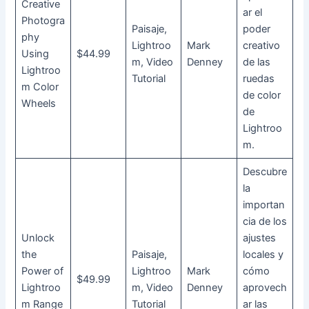
Creative
ar el
Photogra
Paisaje,
poder
phy
Lightroo
Mark
creativo
Using
$44.99
m, Video
Denney
de las
Lightroo
Tutorial
ruedas
m Color
de color
Wheels
de
Lightroo
m.
Descubre
la
importan
cia de los
Unlock
ajustes
the
Paisaje,
locales y
Power of
Lightroo
Mark
cómo
$49.99
Lightroo
m, Video
Denney
aprovech
m Range
Tutorial
ar las