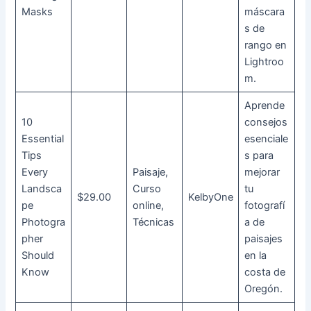
Masks
máscara
s de
rango en
Lightroo
m.
Aprende
10
consejos
Essential
esenciale
Tips
s para
Every
Paisaje,
mejorar
Landsca
Curso
tu
$29.00
KelbyOne
pe
online,
fotografí
Photogra
Técnicas
a de
pher
paisajes
Should
en la
Know
costa de
Oregón.