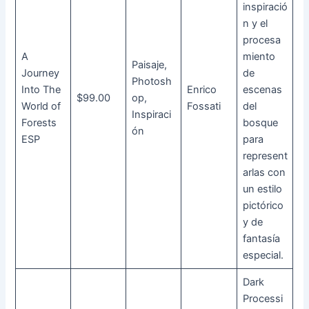
inspiració
n y el
procesa
A
miento
Paisaje,
Journey
de
Photosh
Into The
Enrico
escenas
$99.00
op,
World of
Fossati
del
Inspiraci
Forests
bosque
ón
ESP
para
represent
arlas con
un estilo
pictórico
y de
fantasía
especial.
Dark
Processi