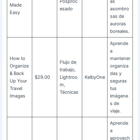
Posproc
as
Made
esado
asombro
Easy
sas de
auroras
boreales.
Aprende
a
How to
mantener
Flujo de
Organize
organiza
trabajo,
& Back
das y
$29.00
Lightroo
KelbyOne
Up Your
seguras
m,
Travel
tus
Técnicas
Images
imágene
s de
viaje.
Aprende
a
aprovech