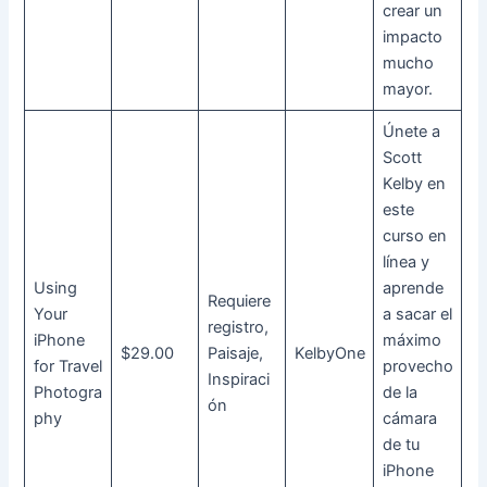
crear un
impacto
mucho
mayor.
Únete a
Scott
Kelby en
este
curso en
línea y
Using
aprende
Requiere
Your
a sacar el
registro,
iPhone
máximo
$29.00
Paisaje,
KelbyOne
for Travel
provecho
Inspiraci
Photogra
de la
ón
phy
cámara
de tu
iPhone