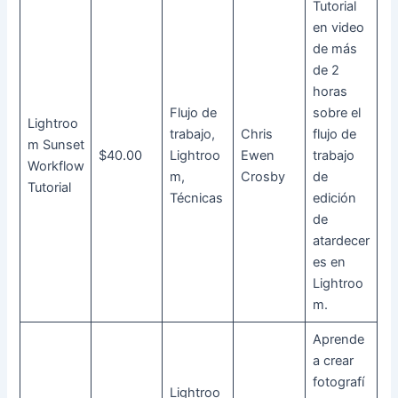
Tutorial
en video
de más
de 2
horas
Flujo de
sobre el
Lightroo
trabajo,
Chris
flujo de
m Sunset
$40.00
Lightroo
Ewen
trabajo
Workflow
m,
Crosby
de
Tutorial
Técnicas
edición
de
atardecer
es en
Lightroo
m.
Aprende
a crear
fotografí
Lightroo