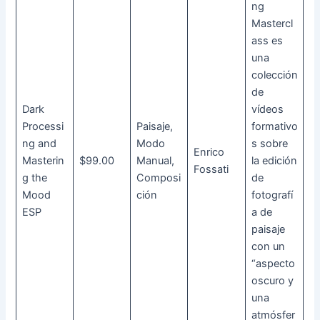
ng
Mastercl
ass es
una
colección
de
Dark
vídeos
Processi
Paisaje,
formativo
ng and
Modo
s sobre
Enrico
Masterin
$99.00
Manual,
la edición
Fossati
g the
Composi
de
Mood
ción
fotografí
ESP
a de
paisaje
con un
“aspecto
oscuro y
una
atmósfer