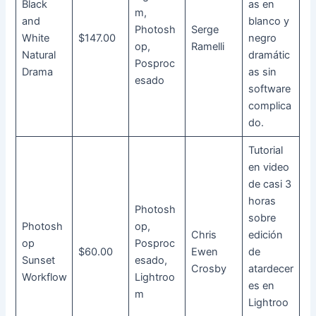
Black
as en
m,
and
blanco y
Photosh
Serge
White
$147.00
negro
op,
Ramelli
Natural
dramátic
Posproc
Drama
as sin
esado
software
complica
do.
Tutorial
en video
de casi 3
horas
Photosh
sobre
Photosh
op,
Chris
edición
op
Posproc
$60.00
Ewen
de
Sunset
esado,
Crosby
atardecer
Workflow
Lightroo
es en
m
Lightroo