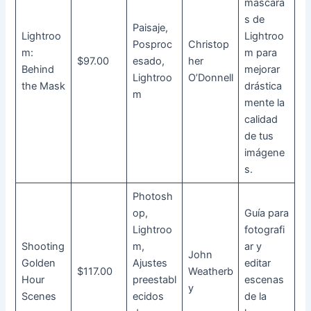
máscara
s de
Paisaje,
Lightroo
Lightroo
Posproc
Christop
m:
m para
$97.00
esado,
her
Behind
mejorar
Lightroo
O’Donnell
the Mask
drástica
m
mente la
calidad
de tus
imágene
s.
Photosh
op,
Guía para
Lightroo
fotografi
Shooting
m,
ar y
John
Golden
Ajustes
editar
$117.00
Weatherb
Hour
preestabl
escenas
y
Scenes
ecidos
de la