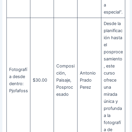
a
especial”.
Desde la
planificac
ión hasta
el
posproce
samiento
Composi
, este
Fotografí
ción,
Antonio
curso
a desde
$30.00
Paisaje,
Prado
ofrece
dentro:
Posproc
Perez
una
Pjofafoss
esado
mirada
única y
profunda
a la
fotografí
a de