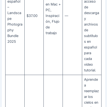
español
acceso
en Mac +
–
de
PC,
Landsca
descarga
$37.00
Inspiraci
—
pe
y
ón, Flujo
Photogra
archivos
de
phy
de
trabajo
Bundle
subtítulo
2025
s en
español
para
cada
video
tutorial.
Aprende
a
reemplaz
ar los
cielos en