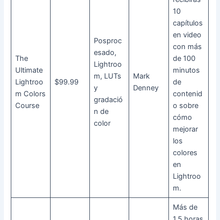
10
capítulos
en video
Posproc
con más
esado,
The
de 100
Lightroo
Ultimate
minutos
m, LUTs
Mark
Lightroo
$99.99
de
y
Denney
m Colors
contenid
gradació
Course
o sobre
n de
cómo
color
mejorar
los
colores
en
Lightroo
m.
Más de
1.5 horas