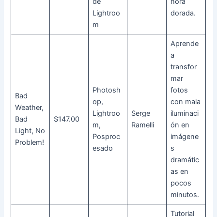
de
hora
Lightroo
dorada.
m
Aprende
a
transfor
mar
Photosh
fotos
Bad
op,
con mala
Weather,
Lightroo
Serge
iluminaci
Bad
$147.00
m,
Ramelli
ón en
Light, No
Posproc
imágene
Problem!
esado
s
dramátic
as en
pocos
minutos.
Tutorial