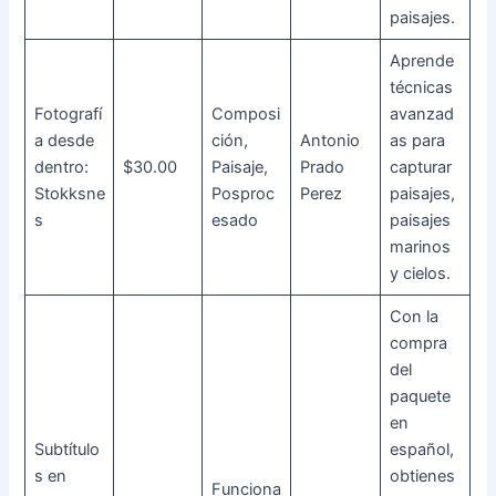
paisajes.
Aprende
técnicas
Fotografí
Composi
avanzad
a desde
ción,
Antonio
as para
dentro:
$30.00
Paisaje,
Prado
capturar
Stokksne
Posproc
Perez
paisajes,
s
esado
paisajes
marinos
y cielos.
Con la
compra
del
paquete
en
Subtítulo
español,
s en
obtienes
Funciona