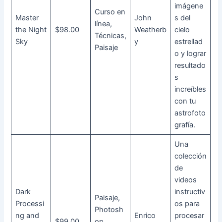
imágene
Curso en
Master
John
s del
línea,
the Night
$98.00
Weatherb
cielo
Técnicas,
Sky
y
estrellad
Paisaje
o y lograr
resultado
s
increíbles
con tu
astrofoto
grafía.
Una
colección
de
videos
Dark
instructiv
Paisaje,
Processi
os para
Photosh
ng and
Enrico
procesar
$99.00
op,