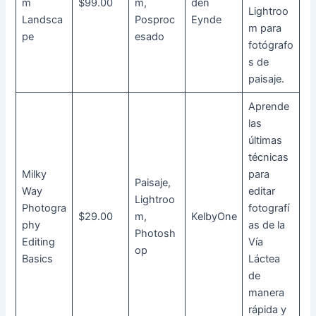
m
$99.00
m,
den
Lightroo
Landsca
Posproc
Eynde
m para
pe
esado
fotógrafo
s de
paisaje.
Aprende
las
últimas
técnicas
Milky
para
Paisaje,
Way
editar
Lightroo
Photogra
fotografí
$29.00
m,
KelbyOne
phy
as de la
Photosh
Editing
Vía
op
Basics
Láctea
de
manera
rápida y