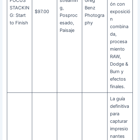
FOCUS
streamin
Greg
ón con
STACKIN
g,
Benz
$97.00
exposició
G: Start
Posproc
Photogra
n
to Finish
esado,
phy
combina
Paisaje
da,
procesa
miento
RAW,
Dodge &
Burn y
efectos
finales.
La guía
definitiva
para
capturar
impresio
nantes