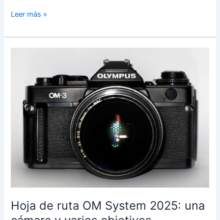
La
Leer más »
OM
System
OM-
3
miniaturiza
el
rendimiento
de
los
buques
insignia
Hoja de ruta OM System 2025: una