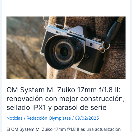
System
M.
Zuiko
25mm
f/1.8
II:
un
objetivo
estándar
diminuto
con
construcción
metálica
OM System M. Zuiko 17mm f/1.8 II:
y
renovación con mejor construcción,
sellada
sellado IPX1 y parasol de serie
Noticias
/
Redacción Olympistas
/
09/02/2025
El OM System M. Zuiko 17mm f/1.8 II es una actualización