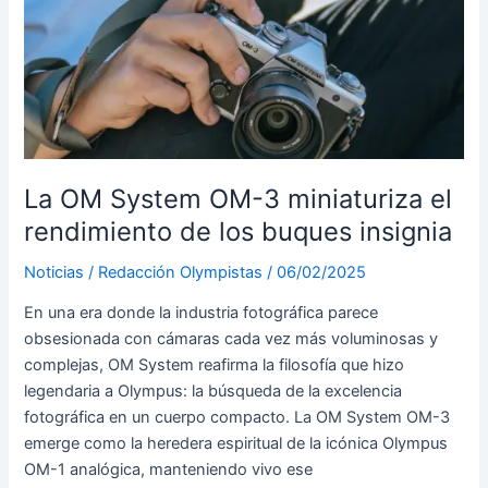
100-
400mm
F5.0-
6.3
IS
II,
más
estabilizado
La OM System OM-3 miniaturiza el
y
rendimiento de los buques insignia
con
sellado
Noticias
/
Redacción Olympistas
/
06/02/2025
mejorado
En una era donde la industria fotográfica parece
obsesionada con cámaras cada vez más voluminosas y
complejas, OM System reafirma la filosofía que hizo
legendaria a Olympus: la búsqueda de la excelencia
fotográfica en un cuerpo compacto. La OM System OM-3
emerge como la heredera espiritual de la icónica Olympus
OM-1 analógica, manteniendo vivo ese