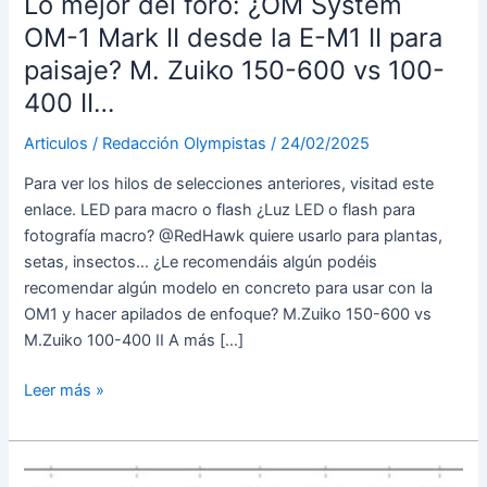
Lo mejor del foro: ¿OM System
OM-1 Mark II desde la E-M1 II para
paisaje? M. Zuiko 150-600 vs 100-
400 II…
Articulos
/
Redacción Olympistas
/
24/02/2025
Para ver los hilos de selecciones anteriores, visitad este
enlace. LED para macro o flash ¿Luz LED o flash para
fotografía macro? @RedHawk quiere usarlo para plantas,
setas, insectos… ¿Le recomendáis algún podéis
recomendar algún modelo en concreto para usar con la
OM1 y hacer apilados de enfoque? M.Zuiko 150-600 vs
M.Zuiko 100-400 II A más […]
Lo
Leer más »
mejor
del
foro: