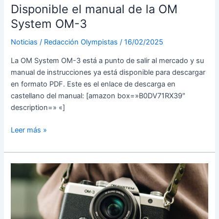
Disponible el manual de la OM
System OM-3
Noticias
/
Redacción Olympistas
/
16/02/2025
La OM System OM-3 está a punto de salir al mercado y su
manual de instrucciones ya está disponible para descargar
en formato PDF. Este es el enlace de descarga en
castellano del manual: [amazon box=»B0DV71RX39″
description=» «]
Disponible
Leer más »
el
manual
de
la
OM
System
OM-