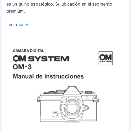
es un guiño estratégico. Su ubicación en el segmento
400
premium,
II…
OM
Leer más »
System
50-
200mm
f/2.8:
¿Un
nuevo
referente
de
zoom
profesional?