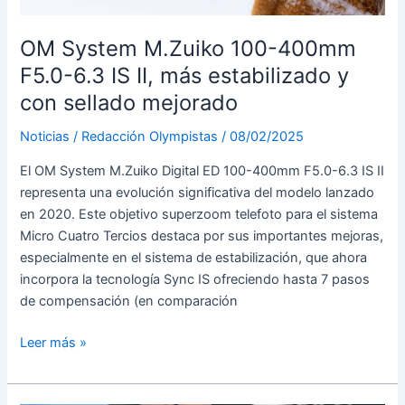
y
parasol
OM System M.Zuiko 100-400mm
de
F5.0-6.3 IS II, más estabilizado y
serie
con sellado mejorado
Noticias
/
Redacción Olympistas
/
08/02/2025
El OM System M.Zuiko Digital ED 100-400mm F5.0-6.3 IS II
representa una evolución significativa del modelo lanzado
en 2020. Este objetivo superzoom telefoto para el sistema
Micro Cuatro Tercios destaca por sus importantes mejoras,
especialmente en el sistema de estabilización, que ahora
incorpora la tecnología Sync IS ofreciendo hasta 7 pasos
de compensación (en comparación
OM
Leer más »
System
M.Zuiko