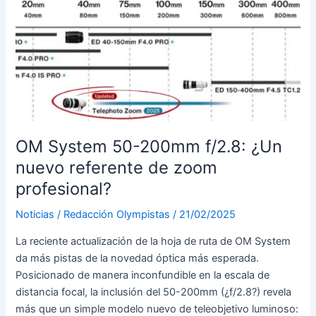
¿OM
System
OM-
1
Mark
II
desde
la
E-
OM System 50-200mm f/2.8: ¿Un
M1
nuevo referente de zoom
II
profesional?
para
paisaje?
Noticias
/
Redacción Olympistas
/
21/02/2025
M.
La reciente actualización de la hoja de ruta de OM System
Zuiko
da más pistas de la novedad óptica más esperada.
150-
Posicionado de manera inconfundible en la escala de
600
distancia focal, la inclusión del 50-200mm (¿f/2.8?) revela
vs
más que un simple modelo nuevo de teleobjetivo luminoso:
100-