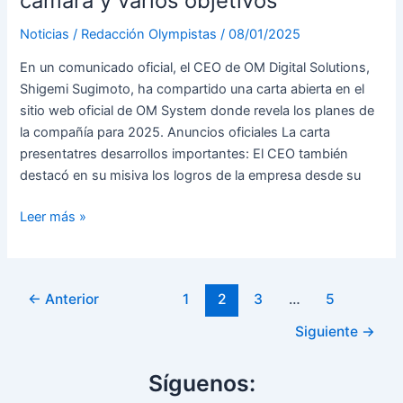
cámara y varios objetivos
Noticias
/
Redacción Olympistas
/
08/01/2025
En un comunicado oficial, el CEO de OM Digital Solutions,
Shigemi Sugimoto, ha compartido una carta abierta en el
sitio web oficial de OM System donde revela los planes de
la compañía para 2025. Anuncios oficiales La carta
presentatres desarrollos importantes: El CEO también
destacó en su misiva los logros de la empresa desde su
Hoja
Leer más »
de
ruta
OM
Paginación
←
Anterior
1
2
3
…
5
System
de
2025:
Siguiente
→
entradas
una
cámara
Síguenos:
y