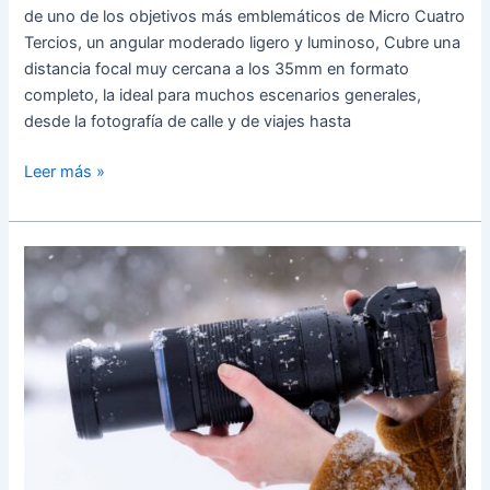
de uno de los objetivos más emblemáticos de Micro Cuatro
Tercios, un angular moderado ligero y luminoso, Cubre una
distancia focal muy cercana a los 35mm en formato
completo, la ideal para muchos escenarios generales,
desde la fotografía de calle y de viajes hasta
OM
Leer más »
System
M.
Zuiko
17mm
f/1.8
II:
renovación
con
mejor
construcción,
sellado
IPX1