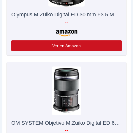
Olympus M.Zuiko Digital ED 30 mm F3.5 Macro Objetivo, Adecuado para Todas Las cámaras MFT (Modelos Olympus OM-D & Pen, Panasonic G-Series), Negro
--
Ver en Amazon
OM SYSTEM Objetivo M.Zuiko Digital ED 60 mm F2.8, Zoom estándar, Adecuado para Todas Las cámaras MFT (Modelos Olympus OM-D & Pen, Serie G de Panasonic), Negro
--