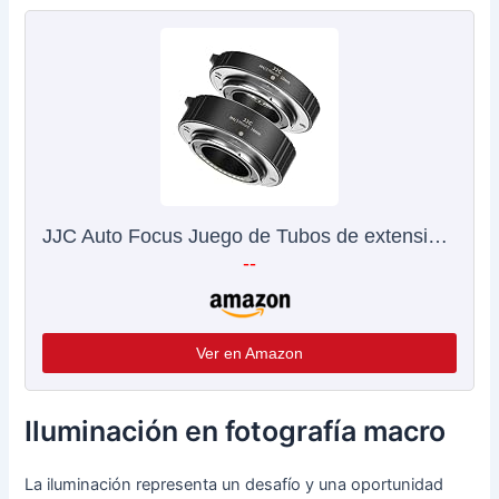
JJC Auto Focus Juego de Tubos de extensión 10/16MM para Olympus OM-1 E-M5 III E-M1X E-M10 III E-PL9 E-PL8 E-PL7 Panasonic G95 G90 G9 GH5 GX9 GX85 DSLR Camera cámaras réflex Digitales
--
Ver en Amazon
Iluminación en fotografía macro
La iluminación representa un desafío y una oportunidad