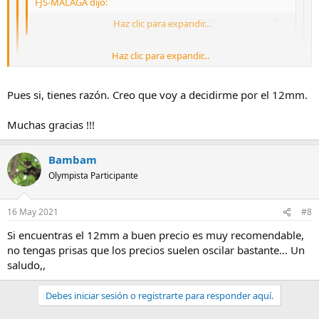
FJS-MALAGA dijo:
arquitectura interior o exterior son muy diferentes y ese f2...
Haz clic para expandir...
Haz clic para expandir...
Entiendo que das prioridad a la luminosidad antes que a la
versatilidad del zoom.
Haz clic para expandir...
Pues si, tienes razón. Creo que voy a decidirme por el 12mm.
si te fijas en mi firma soy mas bien comodón y por tanto de zoom,
pero en interiores siempre puedes emular un 9mm con dos fotos en
Muchas gracias !!!
una panoramica una vez le pilles el truco y la luminosidad si es
importante en interiores
Bambam
Olympista Participante
16 May 2021
#8
Si encuentras el 12mm a buen precio es muy recomendable,
no tengas prisas que los precios suelen oscilar bastante... Un
saludo,,
Debes iniciar sesión o registrarte para responder aquí.