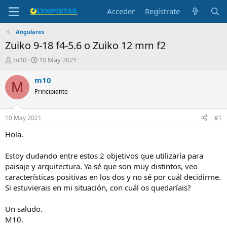
Acceder
Regístrate
Angulares
Zuiko 9-18 f4-5.6 o Zuiko 12 mm f2
I
F
m10
10 May 2021
n
e
i
c
m10
M
c
h
Principiante
i
a
a
d
d
e
10 May 2021
#1
o
i
r
n
Hola.
d
i
e
c
Estoy dudando entre estos 2 objetivos que utilizaría para
l
i
paisaje y arquitectura. Ya sé que son muy distintos, veo
t
o
características positivas en los dos y no sé por cuál decidirme.
e
Si estuvierais en mi situación, con cuál os quedaríais?
m
a
Un saludo.
M10.