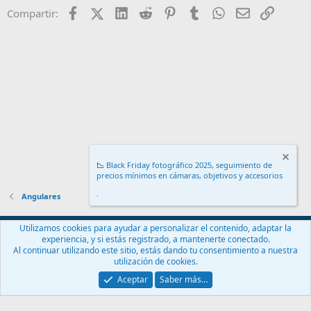
Facebook
X (Twitter)
LinkedIn
Reddit
Pinterest
Tumblr
WhatsApp
Email
Enlace
Compartir:
📉
Black Friday fotográfico 2025, seguimiento de
precios mínimos en cámaras, objetivos y accesorios
.
Angulares
Español (ES)
Utilizamos cookies para ayudar a personalizar el contenido, adaptar la
experiencia, y si estás registrado, a mantenerte conectado.
Contáctanos
Términos y reglas
Política de privacidad
Ayuda
Al continuar utilizando este sitio, estás dando tu consentimiento a nuestra
Inicio
R
utilización de cookies.
S
S
Aceptar
Saber más…
®
Community platform by XenForo
© 2010-2024 XenForo Ltd.