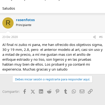
Saludos
rasenfotos
R
Principiante
23 Dic 2020
#6
Al final ni zuiko ni pana, me han ofrecido dos objetivos sigma,
30 y 19 mm, 2.8, pero el anterior modelo al art, casi sin uso y
a mitad de precio, a mí me gustan mas con el anillo de
enfoque estriado y no liso, son ligeros y en las pruebas
hablan muy bien de ellos. Los probaré y ya contaré mi
experiencia. Muchas gracias y un saludo
Debes iniciar sesión o registrarte para responder aquí.
Facebook
X (Twitter)
LinkedIn
Reddit
Pinterest
Tumblr
WhatsApp
Email
Enlace
Compartir: