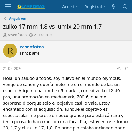
Acceder
Regístrate
Angulares
zuiko 17 mm 1.8 vs lumix 20 mm 1.7
I
F
rasenfotos
21 Dic 2020
n
e
i
c
rasenfotos
R
c
h
Principiante
i
a
a
d
d
e
21 Dic 2020
#1
o
i
r
n
Hola, un saludo a todos, soy nuevo en el mundo olympus,
d
i
vengo de canon y quería meterme en el mundo de las sin
e
c
espejo. Adquirí una omd em5 mark ii, con kit zuiko 12-40
l
i
pro, una promoción en mediamark, 700 €, que me
t
o
sorprendió porque solo el objetivo casi lo vale. Estoy
e
encantado con la adquisición, aunque el objetivo es
m
a
espectacular me parece un poco grande para esta cámara y
tenía pensado hacerme con una focal fija, estoy entre el lumix
20, 1,7 y el zuiko 17, 1,8. En principio estaba inclinado por el