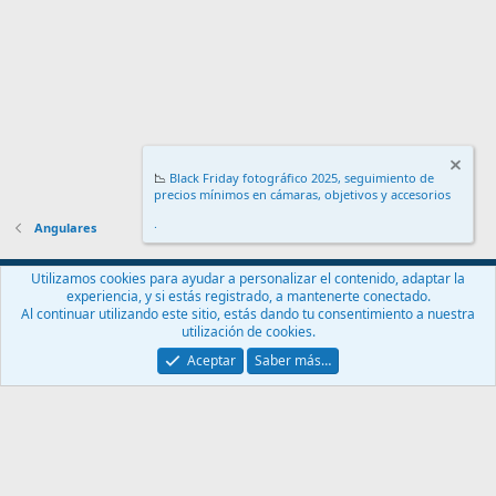
📉
Black Friday fotográfico 2025, seguimiento de
precios mínimos en cámaras, objetivos y accesorios
.
Angulares
Español (ES)
Utilizamos cookies para ayudar a personalizar el contenido, adaptar la
experiencia, y si estás registrado, a mantenerte conectado.
Contáctanos
Términos y reglas
Política de privacidad
Ayuda
Al continuar utilizando este sitio, estás dando tu consentimiento a nuestra
Inicio
R
utilización de cookies.
S
S
Aceptar
Saber más…
®
Community platform by XenForo
© 2010-2024 XenForo Ltd.