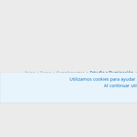
Inicio
Foros
Complementos
Estudio e Iluminación
Utilizamos cookies para ayudar a
Al continuar uti
Español (ES)