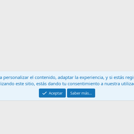
 personalizar el contenido, adaptar la experiencia, y si estás re
lizando este sitio, estás dando tu consentimiento a nuestra utiliz
Contáctanos
T
Aceptar
Saber más…
®
Community platform by XenForo
© 2010-2024 XenForo Ltd.