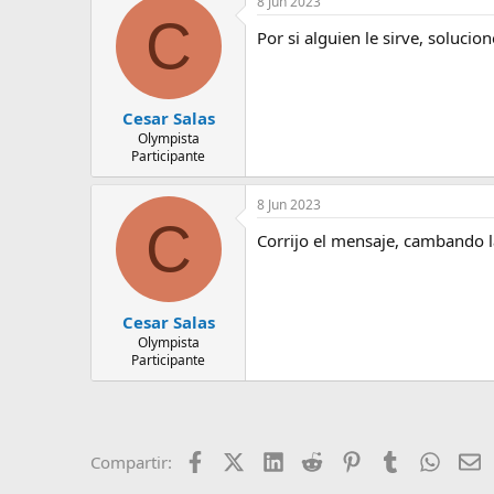
8 Jun 2023
e
C
m
Por si alguien le sirve, soluci
a
Cesar Salas
Olympista
Participante
8 Jun 2023
C
Corrijo el mensaje, cambando la
Cesar Salas
Olympista
Participante
Facebook
X (Twitter)
LinkedIn
Reddit
Pinterest
Tumblr
Whats
E
Compartir: