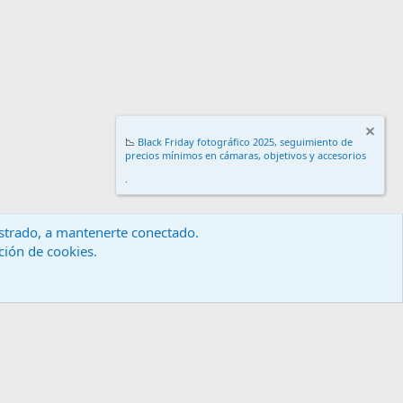
📉
Black Friday fotográfico 2025, seguimiento de
precios mínimos en cámaras, objetivos y accesorios
.
gistrado, a mantenerte conectado.
ación de cookies.
érminos y reglas
Política de privacidad
Ayuda
Inicio
R
S
S