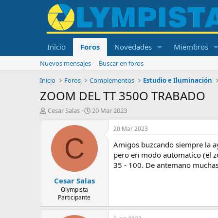
Inicio
Foros
Novedades
Miembros
Nuevos mensajes
Buscar en foros
Inicio
Foros
Complementos
Estudio e Iluminación
ZOOM DEL TT 350O TRABADO
I
F
Cesar Salas
20 Mar 2023
n
e
i
c
20 Mar 2023
c
h
C
Amigos buzcando siempre la ay
i
a
a
d
pero en modo automatico (el zo
d
e
35 - 100. De antemano muchas 
o
i
Cesar Salas
r
n
d
i
Olympista
Participante
e
c
l
i
t
o