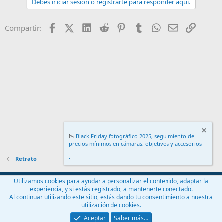
Debes iniciar sesión o registrarte para responder aquí.
Facebook
X (Twitter)
LinkedIn
Reddit
Pinterest
Tumblr
WhatsApp
Email
Enlace
Compartir:
📉
Black Friday fotográfico 2025, seguimiento de
precios mínimos en cámaras, objetivos y accesorios
.
Retrato
Español (ES)
Utilizamos cookies para ayudar a personalizar el contenido, adaptar la
experiencia, y si estás registrado, a mantenerte conectado.
Contáctanos
Términos y reglas
Política de privacidad
Ayuda
Al continuar utilizando este sitio, estás dando tu consentimiento a nuestra
Inicio
R
utilización de cookies.
S
S
Aceptar
Saber más…
®
Community platform by XenForo
© 2010-2024 XenForo Ltd.