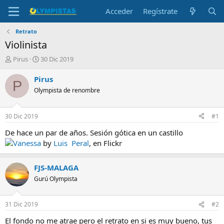
Acceder
Regístrate
Retrato
Violinista
I
F
Pirus
30 Dic 2019
n
e
i
c
Pirus
P
c
h
Olympista de renombre
i
a
a
d
d
e
30 Dic 2019
#1
o
i
r
n
De hace un par de años. Sesión gótica en un castillo
d
i
Vanessa
by
Luis Peral
, en Flickr
e
c
l
i
t
o
FJS-MALAGA
e
Gurú Olympista
m
a
31 Dic 2019
#2
El fondo no me atrae pero el retrato en si es muy bueno, tus