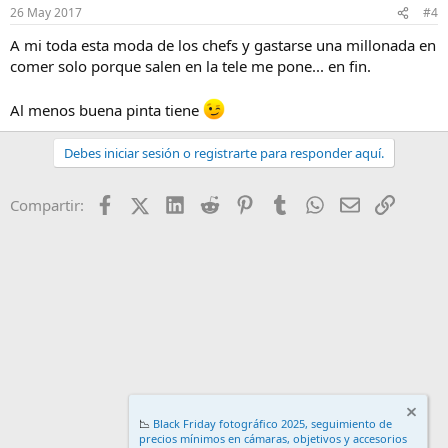
26 May 2017
#4
A mi toda esta moda de los chefs y gastarse una millonada en
comer solo porque salen en la tele me pone... en fin.
Al menos buena pinta tiene
Debes iniciar sesión o registrarte para responder aquí.
Facebook
X (Twitter)
LinkedIn
Reddit
Pinterest
Tumblr
WhatsApp
Email
Enlace
Compartir:
📉
Black Friday fotográfico 2025, seguimiento de
precios mínimos en cámaras, objetivos y accesorios