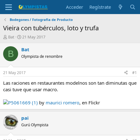
Acceder
Regístrate
Bodegones / Fotografia de Producto
Vieira con tubérculos, loto y trufa
I
F
Bat
21 May 2017
n
e
i
c
Bat
B
c
h
Olympista de renombre
i
a
a
d
d
e
21 May 2017
#1
o
i
r
n
Las raciones en restaurantes modelnos son tan diminutas que
d
i
casi tuve que usar macro.
e
c
l
i
P5061669 (1)
by
maurici romero
, en Flickr
t
o
e
m
pai
a
Gurú Olympista