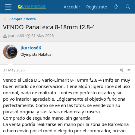
Acceder
Regístrate
Compra / Venta
VENDO PanaLeica 8-18mm f2.8-4
I
F
jkarlos66
31 May 2026
n
e
i
c
jkarlos66
c
h
Olympista Habitual
i
a
a
d
d
e
31 May 2026
#1
o
i
r
n
Vendo el Leica DG Vario-Elmarit 8-18mm f2.8-4 (mft) en muy
d
i
buen estado de conservación. Tiene algún ligero roce del uso
e
c
normal, nada de maltrato. Lentes en perfecto estado y sin
l
i
polvo interior apreciable. Lógicamente el objetivo funciona
t
o
perfectamente. Como se ve en las fotos, se vende con su
e
parasol original y sus tapas delantera y trasera.
m
a
Comprado de segunda mano, sin garantía.
La venta podría realizarse en mano por la zona de Barcelona
o bien envío por el medio elegido por el comprador, previo