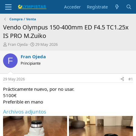
Acceder
Regístrate
Compra / Venta
Vendo Olympus 150-400mm ED F4.5 TC1.25x
IS PRO M.Zuiko
I
F
Fran Ojeda
29 May 2026
n
e
i
c
Fran Ojeda
F
c
h
Principiante
i
a
a
d
d
e
29 May 2026
#1
o
i
r
n
Prácticamente nuevo, por no usar.
d
i
5100€
e
c
Preferible en mano
l
i
t
o
Archivos adjuntos
e
m
a