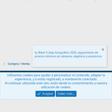
n
e
s
:
📉
Black Friday fotográfico 2025, seguimiento de
precios mínimos en cámaras, objetivos y accesorios
.
Compra / Venta
Español (ES)
Utilizamos cookies para ayudar a personalizar el contenido, adaptar la
experiencia, y si estás registrado, a mantenerte conectado.
Contáctanos
Términos y reglas
Política de privacidad
Ayuda
Al continuar utilizando este sitio, estás dando tu consentimiento a nuestra
Inicio
R
utilización de cookies.
S
S
Aceptar
Saber más…
®
Community platform by XenForo
© 2010-2024 XenForo Ltd.