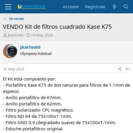
Acceder
Regístrate
Se vende
VENDO Kit de filtros cuadrado Kase K75
I
F
jkarlos66
19 May 2026
n
e
i
c
jkarlos66
c
h
Olympista Habitual
i
a
a
d
d
e
19 May 2026
#1
o
i
r
n
El kit esta compuesto por:
d
i
- Portafiltro Kase K75 de dos ranuras para filtros de 1.1mm de
e
c
espesor.
l
i
- Anillo portafiltro de 67mm.
t
o
- Anillo portafiltro de 62mm.
e
- Filtro polarizador CPL magnético.
m
a
- Filtro ND 64 de 75x100x1.1mm.
- Filtro GND 0.9 (degradado suave) de 75x100x1.1mm.
- Estuche portafiltros original.