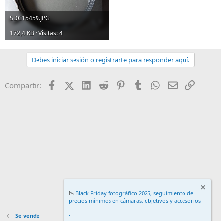
SDC15459.JPG
172,4 KB · Visitas: 4
Debes iniciar sesión o registrarte para responder aquí.
Facebook
X (Twitter)
LinkedIn
Reddit
Pinterest
Tumblr
WhatsApp
Email
Enlace
Compartir:
📉
Black Friday fotográfico 2025, seguimiento de
precios mínimos en cámaras, objetivos y accesorios
.
Se vende