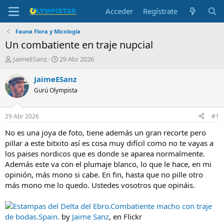
Acceder
Regístrate
Fauna Flora y Micología
Un combatiente en traje nupcial
I
F
JaimeESanz
29 Abr 2026
n
e
i
c
JaimeESanz
c
h
Gurú Olympista
i
a
a
d
d
e
29 Abr 2026
#1
o
i
r
n
No es una joya de foto, tiene además un gran recorte pero
d
i
pillar a este bitxito así es cosa muy difícil como no te vayas a
e
c
los paises nordicos que es donde se aparea normalmente.
l
i
Además este va con el plumaje blanco, lo que le hace, en mi
t
o
opinión, más mono si cabe. En fin, hasta que no pille otro
e
más mono me lo quedo. Ustedes vosotros que opináis.
m
a
Estampas del Delta del Ebro.Combatiente macho con traje
de bodas.Spain.
by
Jaime Sanz
, en Flickr