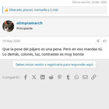
Última edición:
29 Abr 2026
Silverado
,
pracan
,
manuvilla
y 2 más
R
e
a
olimpiamarch
c
c
Principiante
i
o
n
19 May 2026
#2
e
s
Que la pose del pájaro es una pena. Pero en eso mandas tú.
:
Lo demás, colores, luz, contrastes es muy bonita
Debes iniciar sesión o registrarte para responder aquí.
Facebook
X (Twitter)
LinkedIn
Reddit
Pinterest
Tumblr
WhatsApp
Email
Enlace
Compartir: