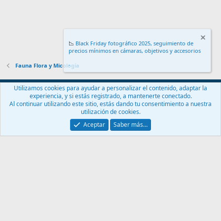
📉
Black Friday fotográfico 2025, seguimiento de
precios mínimos en cámaras, objetivos y accesorios
.
Fauna Flora y Micología
Español (ES)
Utilizamos cookies para ayudar a personalizar el contenido, adaptar la
experiencia, y si estás registrado, a mantenerte conectado.
Contáctanos
Términos y reglas
Política de privacidad
Ayuda
Al continuar utilizando este sitio, estás dando tu consentimiento a nuestra
Inicio
R
utilización de cookies.
S
S
Aceptar
Saber más…
®
Community platform by XenForo
© 2010-2024 XenForo Ltd.