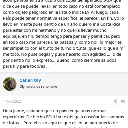
acompañaba en su artículo una copia del apartado IATA que
dice que se puede llevar; en todo caso no está contemplado
como objeto peligroso en la lista o índice IATA; luego, cada
País puede tener normativa específica, al parecer. En fin, yo lo
llevo en mente pues dentro de un año quiero ir a Costa Rica
para estar con mi hermano y no quería llevar mucho
equipaje, en fin, tiempo tengo para pensar y planificar, pero
en todo caso me parece una pasada y, como no!, lo mejor es
ser simpático con el t..nto de turno o t..nta, que es lo que a mí
me tocó. No puse pegas y pude hacerlo con agilidad ... lo de
por dentro no lo expreso... Bueno, como siempre saludos
para ti y para todo/as ...
CanariOly
Olympista de renombre
1 Nov 2022
#3
Hola Jaime, estiendo que un pais tenga unas normas
especificas. De hecho EEUU si te obliga a enseñar las camaras
de fotos... Pero el caso aqui es que es en un aeropuerto de