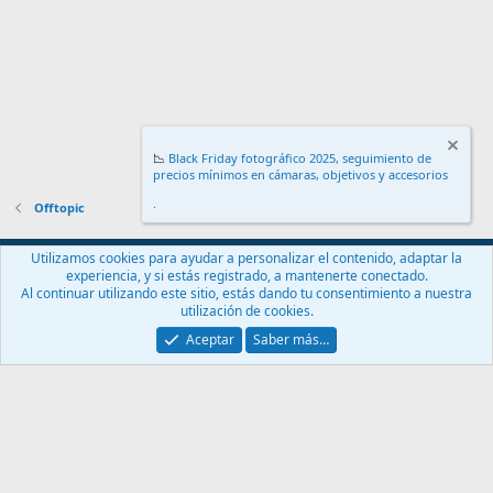
📉
Black Friday fotográfico 2025, seguimiento de
precios mínimos en cámaras, objetivos y accesorios
.
Offtopic
Español (ES)
Utilizamos cookies para ayudar a personalizar el contenido, adaptar la
experiencia, y si estás registrado, a mantenerte conectado.
Contáctanos
Términos y reglas
Política de privacidad
Ayuda
Al continuar utilizando este sitio, estás dando tu consentimiento a nuestra
Inicio
R
utilización de cookies.
S
S
Aceptar
Saber más…
®
Community platform by XenForo
© 2010-2024 XenForo Ltd.