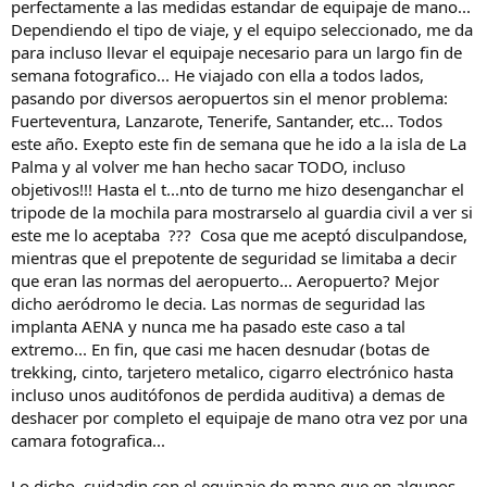
perfectamente a las medidas estandar de equipaje de mano...
Dependiendo el tipo de viaje, y el equipo seleccionado, me da
para incluso llevar el equipaje necesario para un largo fin de
semana fotografico... He viajado con ella a todos lados,
pasando por diversos aeropuertos sin el menor problema:
Fuerteventura, Lanzarote, Tenerife, Santander, etc... Todos
este año. Exepto este fin de semana que he ido a la isla de La
Palma y al volver me han hecho sacar TODO, incluso
objetivos!!! Hasta el t...nto de turno me hizo desenganchar el
tripode de la mochila para mostrarselo al guardia civil a ver si
este me lo aceptaba ??? Cosa que me aceptó disculpandose,
mientras que el prepotente de seguridad se limitaba a decir
que eran las normas del aeropuerto... Aeropuerto? Mejor
dicho aeródromo le decia. Las normas de seguridad las
implanta AENA y nunca me ha pasado este caso a tal
extremo... En fin, que casi me hacen desnudar (botas de
trekking, cinto, tarjetero metalico, cigarro electrónico hasta
incluso unos auditófonos de perdida auditiva) a demas de
deshacer por completo el equipaje de mano otra vez por una
camara fotografica...
Lo dicho, cuidadin con el equipaje de mano que en algunos