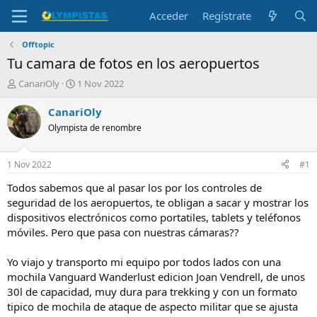
Acceder
Regístrate
Offtopic
Tu camara de fotos en los aeropuertos
I
F
CanariOly
1 Nov 2022
n
e
i
c
CanariOly
c
h
Olympista de renombre
i
a
a
d
d
e
1 Nov 2022
#1
o
i
r
n
Todos sabemos que al pasar los por los controles de
d
i
seguridad de los aeropuertos, te obligan a sacar y mostrar los
e
c
dispositivos electrónicos como portatiles, tablets y teléfonos
l
i
móviles. Pero que pasa con nuestras cámaras??
t
o
e
Yo viajo y transporto mi equipo por todos lados con una
m
a
mochila Vanguard Wanderlust edicion Joan Vendrell, de unos
30l de capacidad, muy dura para trekking y con un formato
tipico de mochila de ataque de aspecto militar que se ajusta