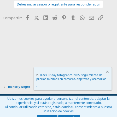
Debes iniciar sesión o registrarte para responder aquí.
Facebook
X (Twitter)
LinkedIn
Reddit
Pinterest
Tumblr
WhatsApp
Email
Enlace
Compartir:
📉
Black Friday fotográfico 2025, seguimiento de
precios mínimos en cámaras, objetivos y accesorios
.
Blanco y Negro
Español (ES)
Utilizamos cookies para ayudar a personalizar el contenido, adaptar la
experiencia, y si estás registrado, a mantenerte conectado.
Contáctanos
Términos y reglas
Política de privacidad
Ayuda
Al continuar utilizando este sitio, estás dando tu consentimiento a nuestra
Inicio
R
utilización de cookies.
S