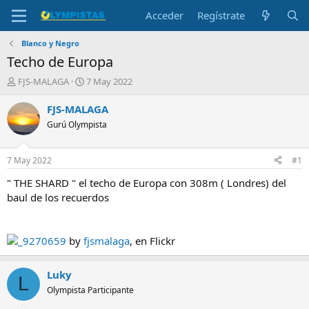
Acceder
Regístrate
Blanco y Negro
Techo de Europa
I
F
FJS-MALAGA
7 May 2022
n
e
i
c
FJS-MALAGA
c
h
Gurú Olympista
i
a
a
d
d
e
7 May 2022
#1
o
i
r
n
" THE SHARD " el techo de Europa con 308m ( Londres) del
d
i
baul de los recuerdos
e
c
l
i
t
o
_9270659
by
fjsmalaga
, en Flickr
e
m
a
Luky
L
Olympista Participante