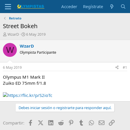
Acceder
Regístrate
Retrato
Street Bokeh
I
F
WzarD
6 May 2019
n
e
i
c
WzarD
W
c
h
Olympista Participante
i
a
a
d
d
e
6 May 2019
#1
o
i
r
n
Olympus M1 Mark II
d
i
Zuiko ED 75mm f/1.8
e
c
l
i
https://flic.kr/p/S2ioTc
t
o
e
m
Debes iniciar sesión o registrarte para responder aquí.
a
Facebook
X (Twitter)
LinkedIn
Reddit
Pinterest
Tumblr
WhatsApp
Email
Enlace
Compartir: