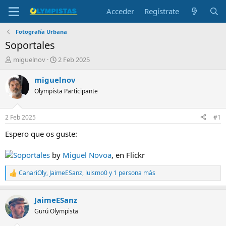
Acceder
Regístrate
Fotografía Urbana
Soportales
I
F
miguelnov
2 Feb 2025
n
e
i
c
miguelnov
c
h
Olympista Participante
i
a
a
d
d
e
2 Feb 2025
#1
o
i
r
n
Espero que os guste:
d
i
e
c
Soportales
by
Miguel Novoa
, en Flickr
l
i
t
o
CanariOly
,
JaimeESanz
,
luismo0
y 1 persona más
R
e
e
m
a
a
JaimeESanz
c
c
Gurú Olympista
i
o