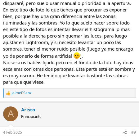
dispararé, pero suelo usar manual o prioridad a la apertura.
En este tipo de foto lo que tienes que procurar es exponer
bien, porque hay una gran diferencia entre las zonas
iluminadas y las sombras. Yo lo que suelo hacer sobre todo
en este tipo de fotos es intentar llevar el histograma lo mas
posible a la derecha pero sin quemar las luces, para luego
ajustar en Lightroom, y si necesito levantar un poco las
sombras, tener el menor ruido posible (luego ya me encargo
yo de ponerlo de forma artificial
).
No se si os habéis fijado pero en el fondo de la foto hay unas
escaleras con otras dos personas. Esta parte está en sombra y
es muy oscura. He tenido que levantar bastante las sobras
para que que viese.
JaimeESanz
R
e
a
Aristo
c
A
c
Principiante
i
o
n
4 Feb 2025
#9
e