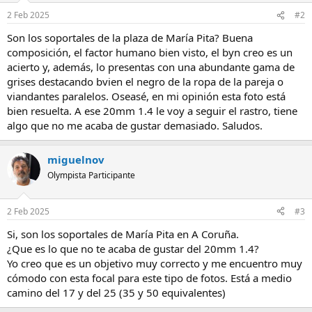
n
2 Feb 2025
#2
e
s
Son los soportales de la plaza de María Pita? Buena
:
composición, el factor humano bien visto, el byn creo es un
acierto y, además, lo presentas con una abundante gama de
grises destacando bvien el negro de la ropa de la pareja o
viandantes paralelos. Oseasé, en mi opinión esta foto está
bien resuelta. A ese 20mm 1.4 le voy a seguir el rastro, tiene
algo que no me acaba de gustar demasiado. Saludos.
miguelnov
Olympista Participante
2 Feb 2025
#3
Si, son los soportales de María Pita en A Coruña.
¿Que es lo que no te acaba de gustar del 20mm 1.4?
Yo creo que es un objetivo muy correcto y me encuentro muy
cómodo con esta focal para este tipo de fotos. Está a medio
camino del 17 y del 25 (35 y 50 equivalentes)