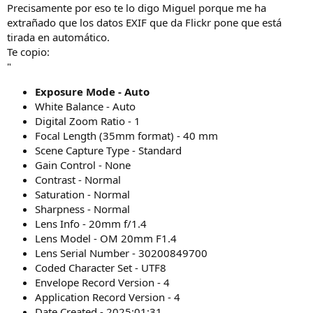
s
Precisamente por eso te lo digo Miguel porque me ha
:
extrañado que los datos EXIF que da Flickr pone que está
tirada en automático.
Te copio:
"
Exposure Mode - Auto
White Balance - Auto
Digital Zoom Ratio - 1
Focal Length (35mm format) - 40 mm
Scene Capture Type - Standard
Gain Control - None
Contrast - Normal
Saturation - Normal
Sharpness - Normal
Lens Info - 20mm f/1.4
Lens Model - OM 20mm F1.4
Lens Serial Number - 30200849700
Coded Character Set - UTF8
Envelope Record Version - 4
Application Record Version - 4
Date Created - 2025:01:31