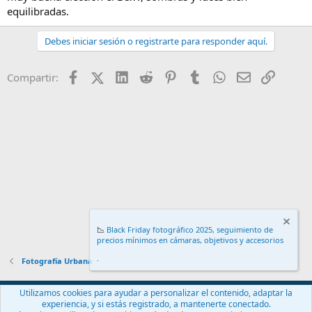
equilibradas.
Debes iniciar sesión o registrarte para responder aquí.
Facebook
X (Twitter)
LinkedIn
Reddit
Pinterest
Tumblr
WhatsApp
Email
Enlace
Compartir:
📉
Black Friday fotográfico 2025, seguimiento de
precios mínimos en cámaras, objetivos y accesorios
.
Fotografía Urbana
Español (ES)
Utilizamos cookies para ayudar a personalizar el contenido, adaptar la
experiencia, y si estás registrado, a mantenerte conectado.
Contáctanos
Términos y reglas
Política de privacidad
Ayuda