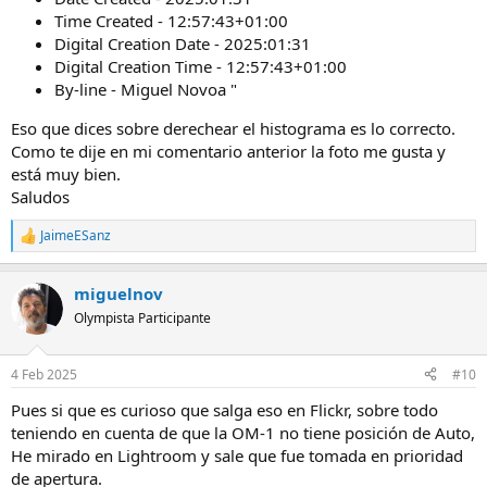
Time Created - 12:57:43+01:00
Digital Creation Date - 2025:01:31
Digital Creation Time - 12:57:43+01:00
By-line - Miguel Novoa "
Eso que dices sobre derechear el histograma es lo correcto.
Como te dije en mi comentario anterior la foto me gusta y
está muy bien.
Saludos
JaimeESanz
R
e
a
miguelnov
c
c
Olympista Participante
i
o
n
4 Feb 2025
#10
e
s
Pues si que es curioso que salga eso en Flickr, sobre todo
:
teniendo en cuenta de que la OM-1 no tiene posición de Auto,
He mirado en Lightroom y sale que fue tomada en prioridad
de apertura.