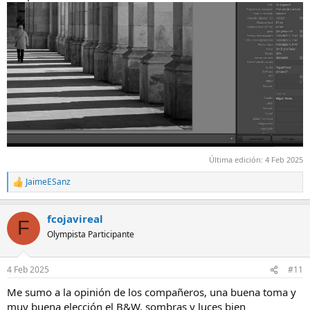
Última edición:
4 Feb 2025
JaimeESanz
R
e
a
fcojavireal
c
F
c
Olympista Participante
i
o
n
4 Feb 2025
#11
e
s
Me sumo a la opinión de los compañeros, una buena toma y
:
muy buena elección el B&W, sombras y luces bien