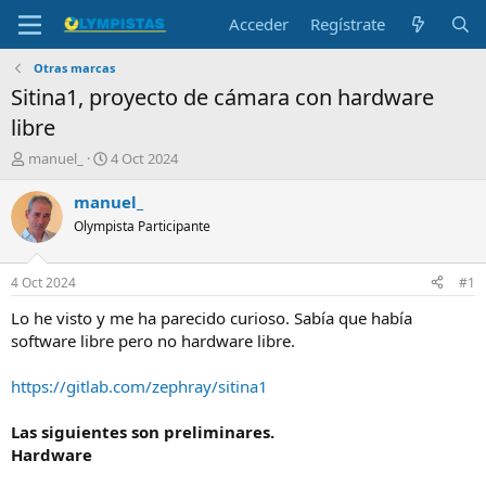
Acceder
Regístrate
Otras marcas
Sitina1, proyecto de cámara con hardware
libre
I
F
manuel_
4 Oct 2024
n
e
i
c
manuel_
c
h
Olympista Participante
i
a
a
d
d
e
4 Oct 2024
#1
o
i
r
n
Lo he visto y me ha parecido curioso. Sabía que había
d
i
software libre pero no hardware libre.
e
c
l
i
https://gitlab.com/zephray/sitina1
t
o
e
Las siguientes son preliminares.
m
a
Hardware