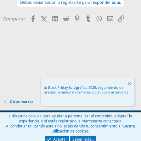
Debes iniciar sesión o registrarte para responder aquí.
c
c
i
Facebook
X (Twitter)
LinkedIn
Reddit
Pinterest
Tumblr
WhatsApp
Email
Enlace
Compartir:
o
n
e
s
:
📉
Black Friday fotográfico 2025, seguimiento de
precios mínimos en cámaras, objetivos y accesorios
.
Otras marcas
Español (ES)
Utilizamos cookies para ayudar a personalizar el contenido, adaptar la
experiencia, y si estás registrado, a mantenerte conectado.
Contáctanos
Términos y reglas
Política de privacidad
Ayuda
Al continuar utilizando este sitio, estás dando tu consentimiento a nuestra
Inicio
R
utilización de cookies.
S
S
Aceptar
Saber más…
®