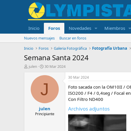
Inicio
Foros
Novedades
Miembros
Nuevos mensajes
Buscar en foros
Inicio
Foros
Galeria Fotográfica
Fotografía Urbana
Semana Santa 2024
I
F
julen
30 Mar 2024
n
e
i
c
30 Mar 2024
c
h
J
Foto sacada con la OM10II / O
i
a
a
d
ISO200 / F4 / 0,4seg / Focal 
d
e
Con Filtro ND400
o
i
Archivos adjuntos
julen
r
n
d
i
Principiante
e
c
l
i
t
o