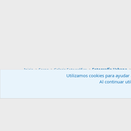
Inicio
Foros
Galeria Fotográfica
Fotografía Urbana
Utilizamos cookies para ayudar a
Al continuar uti
Español (ES)