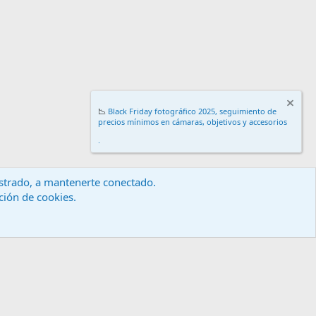
📉
Black Friday fotográfico 2025, seguimiento de
precios mínimos en cámaras, objetivos y accesorios
.
gistrado, a mantenerte conectado.
ación de cookies.
érminos y reglas
Política de privacidad
Ayuda
Inicio
R
S
S