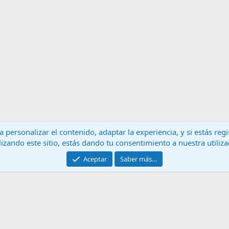
 personalizar el contenido, adaptar la experiencia, y si estás re
lizando este sitio, estás dando tu consentimiento a nuestra utiliz
Contáctanos
T
Aceptar
Saber más…
®
Community platform by XenForo
© 2010-2024 XenForo Ltd.