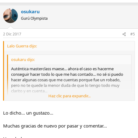
osukaru
Gurú Olympista
2 Dic 2017
#5
Lalo Guerra dijo:
osukaru dijo:
Auténtica masterclass maese... ahora el caso es hacerme
conseguir hacer todo lo que me has contado... no sé si puedo
hacer algunas cosas que me cuentas porque fue un robado,
pero no te quede la menor duda de que lo tengo todo muy
clarito y en cuenta...
Haz clic para expandir...
Eso sí, si me oyes decirte que te invito a comer y que pidas lo
que quieras recuérdame que no conoces la medias tintas...
Haz clic para expandir...
Lo dicho... un gustazo...
jajajajajaja... nooooo, es broma. Al contrario, te agradezco
mucho el tiempo que te has parado en analizar y explicarme
Los robados tienen bastante más dificultad, sobre todo, si no
todo lo que has visto, que ya había desahuciado la foto por no
conoces a la persona. Los posados se pueden repetir. Cuando hagas
Muchas gracias de nuevo por pasar y comentar...
merecer mucho la pena...
un robado, si te es posible, no hagas retratos muy cerrados para
poder después recortar. Mejor un plano medio. Y si no te convence