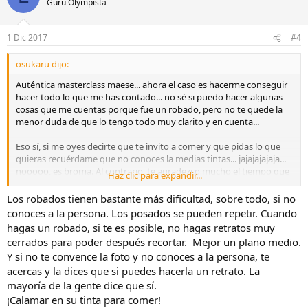
Gurú Olympista
1 Dic 2017
#4
osukaru dijo:
Auténtica masterclass maese... ahora el caso es hacerme conseguir
hacer todo lo que me has contado... no sé si puedo hacer algunas
cosas que me cuentas porque fue un robado, pero no te quede la
menor duda de que lo tengo todo muy clarito y en cuenta...
Eso sí, si me oyes decirte que te invito a comer y que pidas lo que
quieras recuérdame que no conoces la medias tintas... jajajajajaja...
nooooo, es broma. Al contrario, te agradezco mucho el tiempo que
Haz clic para expandir...
te has parado en analizar y explicarme todo lo que has visto, que ya
había desahuciado la foto por no merecer mucho la pena...
Los robados tienen bastante más dificultad, sobre todo, si no
conoces a la persona. Los posados se pueden repetir. Cuando
Gracias por pasar y comentar.
hagas un robado, si te es posible, no hagas retratos muy
cerrados para poder después recortar. Mejor un plano medio.
Un saludo.
Y si no te convence la foto y no conoces a la persona, te
acercas y la dices que si puedes hacerla un retrato. La
mayoría de la gente dice que sí.
¡Calamar en su tinta para comer!