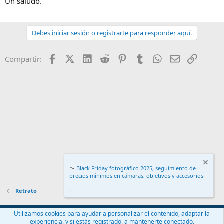
Un saludo.
Gracias por pasar y comentar.
la foto y no conoces a la persona, te acercas y la dices que si puedes
hacerla un retrato. La mayoría de la gente dice que sí.
Un saludo.
¡Calamar en su tinta para comer!
Debes iniciar sesión o registrarte para responder aquí.
Facebook
X (Twitter)
LinkedIn
Reddit
Pinterest
Tumblr
WhatsApp
Email
Enlace
Compartir:
📉
Black Friday fotográfico 2025, seguimiento de
precios mínimos en cámaras, objetivos y accesorios
.
Retrato
Español (ES)
Utilizamos cookies para ayudar a personalizar el contenido, adaptar la
experiencia, y si estás registrado, a mantenerte conectado.