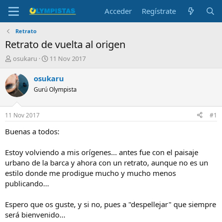
Acceder
Regístrate
Retrato
Retrato de vuelta al origen
I
F
osukaru
11 Nov 2017
n
e
i
c
osukaru
c
h
Gurú Olympista
i
a
a
d
d
e
11 Nov 2017
#1
o
i
r
n
Buenas a todos:
d
i
e
c
Estoy volviendo a mis orígenes... antes fue con el paisaje
l
i
urbano de la barca y ahora con un retrato, aunque no es un
t
o
estilo donde me prodigue mucho y mucho menos
e
publicando...
m
a
Espero que os guste, y si no, pues a "despellejar" que siempre
será bienvenido...