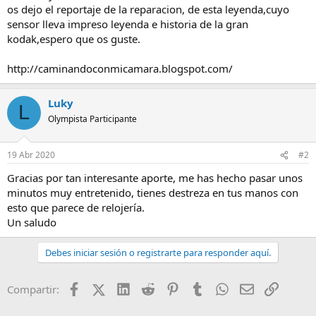
os dejo el reportaje de la reparacion, de esta leyenda,cuyo
sensor lleva impreso leyenda e historia de la gran
kodak,espero que os guste.
http://caminandoconmicamara.blogspot.com/
Luky
L
Olympista Participante
19 Abr 2020
#2
Gracias por tan interesante aporte, me has hecho pasar unos
minutos muy entretenido, tienes destreza en tus manos con
esto que parece de relojería.
Un saludo
Debes iniciar sesión o registrarte para responder aquí.
Facebook
X (Twitter)
LinkedIn
Reddit
Pinterest
Tumblr
WhatsApp
Email
Enlace
Compartir: