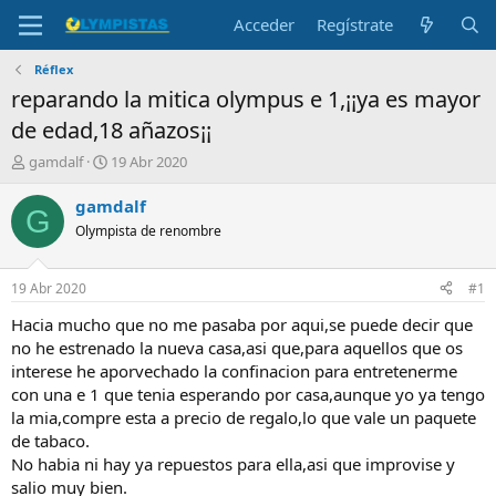
Acceder
Regístrate
Réflex
reparando la mitica olympus e 1,¡¡ya es mayor
de edad,18 añazos¡¡
I
F
gamdalf
19 Abr 2020
n
e
i
c
gamdalf
G
c
h
Olympista de renombre
i
a
a
d
d
e
19 Abr 2020
#1
o
i
r
n
Hacia mucho que no me pasaba por aqui,se puede decir que
d
i
no he estrenado la nueva casa,asi que,para aquellos que os
e
c
interese he aporvechado la confinacion para entretenerme
l
i
con una e 1 que tenia esperando por casa,aunque yo ya tengo
t
o
la mia,compre esta a precio de regalo,lo que vale un paquete
e
de tabaco.
m
a
No habia ni hay ya repuestos para ella,asi que improvise y
salio muy bien.