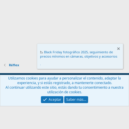
📉
Black Friday fotográfico 2025, seguimiento de
precios mínimos en cámaras, objetivos y accesorios
.
Réflex
Español (ES)
Utilizamos cookies para ayudar a personalizar el contenido, adaptar la
experiencia, y si estás registrado, a mantenerte conectado.
Contáctanos
Términos y reglas
Política de privacidad
Ayuda
Al continuar utilizando este sitio, estás dando tu consentimiento a nuestra
Inicio
R
utilización de cookies.
S
S
Aceptar
Saber más…
®
Community platform by XenForo
© 2010-2024 XenForo Ltd.