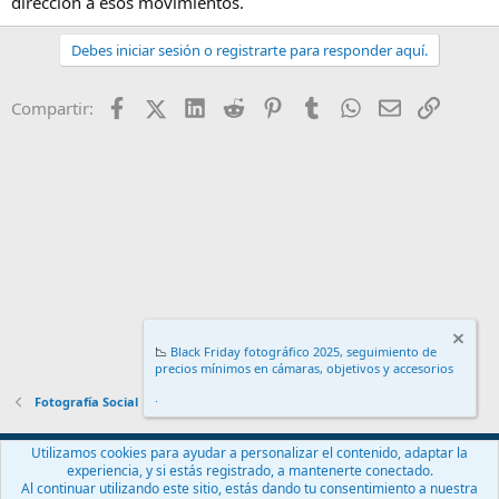
direccion a esos movimientos.
Debes iniciar sesión o registrarte para responder aquí.
Facebook
X (Twitter)
LinkedIn
Reddit
Pinterest
Tumblr
WhatsApp
Email
Enlace
Compartir:
📉
Black Friday fotográfico 2025, seguimiento de
precios mínimos en cámaras, objetivos y accesorios
.
Fotografía Social
Español (ES)
Utilizamos cookies para ayudar a personalizar el contenido, adaptar la
experiencia, y si estás registrado, a mantenerte conectado.
Contáctanos
Términos y reglas
Política de privacidad
Ayuda
Al continuar utilizando este sitio, estás dando tu consentimiento a nuestra