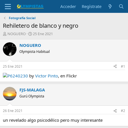
Acceder
Regístrate
Fotografía Social
Rehiletero de blanco y negro
I
F
NOGUERO
25 Ene 2021
n
e
i
c
NOGUERO
c
h
Olympista Habitual
i
a
a
d
d
e
25 Ene 2021
#1
o
i
r
n
P6240230
by
Victor Pinto
, en Flickr
d
i
e
c
FJS-MALAGA
l
i
t
o
Gurú Olympista
e
m
a
26 Ene 2021
#2
un revelado algo psicodélico pero muy interesante